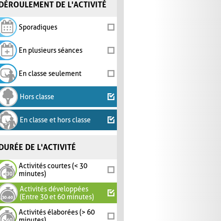
DÉROULEMENT DE L'ACTIVITÉ
Sporadiques
En plusieurs séances
En classe seulement
Hors classe
En classe et hors classe
DURÉE DE L'ACTIVITÉ
Activités courtes (< 30
minutes)
Activités développées
(Entre 30 et 60 minutes)
Activités élaborées (> 60
minutes)