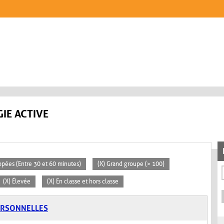
IE ACTIVE
ppées (Entre 30 et 60 minutes)
(X) Grand groupe (> 100)
(X) Élevée
(X) En classe et hors classe
ERSONNELLES