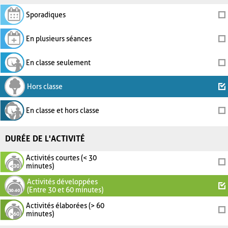
Sporadiques
En plusieurs séances
En classe seulement
Hors classe
En classe et hors classe
DURÉE DE L'ACTIVITÉ
Activités courtes (< 30
minutes)
Activités développées
(Entre 30 et 60 minutes)
Activités élaborées (> 60
minutes)