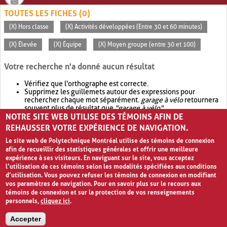
TOUTES LES FICHES (0)
(X) Hors classe
(X) Activités développées (Entre 30 et 60 minutes)
(X) Élevée
(X) Équipe
(X) Moyen groupe (entre 30 et 100)
Votre recherche n'a donné aucun résultat
Vérifiez que l'orthographe est correcte.
Supprimez les guillemets autour des expressions pour
rechercher chaque mot séparément.
garage à vélo
retournera
souvent plus de résultat que
"garage à vélo"
.
NOTRE SITE WEB UTILISE DES TÉMOINS AFIN DE
Envisagez d'élargir votre recherche avec
OR
.
garage OR vélo
retournera souvent plus de résultat que
garage à vélo
.
REHAUSSER VOTRE EXPÉRIENCE DE NAVIGATION.
Le site web de Polytechnique Montréal utilise des témoins de connexion
afin de recueillir des statistiques générales et offrir une meilleure
expérience à ses visiteurs. En naviguant sur le site, vous acceptez
l’utilisation de ces témoins selon les modalités spécifiées aux conditions
d’utilisation. Vous pouvez refuser les témoins de connexion en modifiant
vos paramètres de navigation. Pour en savoir plus sur le recours aux
témoins de connexion et sur la protection de vos renseignements
personnels,
cliquez ici
.
Avis de confidentialité et conditions d’utilisation
Accepter