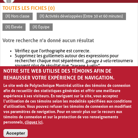
TOUTES LES FICHES (0)
(X) Hors classe
(X) Activités développées (Entre 30 et 60 minutes)
(X) Élevée
(X) Équipe
Votre recherche n'a donné aucun résultat
Vérifiez que l'orthographe est correcte.
Supprimez les guillemets autour des expressions pour
rechercher chaque mot séparément.
garage à vélo
retournera
souvent plus de résultat que
"garage à vélo"
.
NOTRE SITE WEB UTILISE DES TÉMOINS AFIN DE
Envisagez d'élargir votre recherche avec
OR
.
garage OR vélo
retournera souvent plus de résultat que
garage à vélo
.
REHAUSSER VOTRE EXPÉRIENCE DE NAVIGATION.
Le site web de Polytechnique Montréal utilise des témoins de connexion
afin de recueillir des statistiques générales et offrir une meilleure
expérience à ses visiteurs. En naviguant sur le site, vous acceptez
l’utilisation de ces témoins selon les modalités spécifiées aux conditions
d’utilisation. Vous pouvez refuser les témoins de connexion en modifiant
vos paramètres de navigation. Pour en savoir plus sur le recours aux
témoins de connexion et sur la protection de vos renseignements
personnels,
cliquez ici
.
Avis de confidentialité et conditions d’utilisation
Accepter