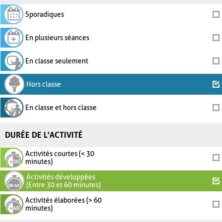
Sporadiques
En plusieurs séances
En classe seulement
Hors classe
En classe et hors classe
DURÉE DE L'ACTIVITÉ
Activités courtes (< 30
minutes)
Activités développées
(Entre 30 et 60 minutes)
Activités élaborées (> 60
minutes)