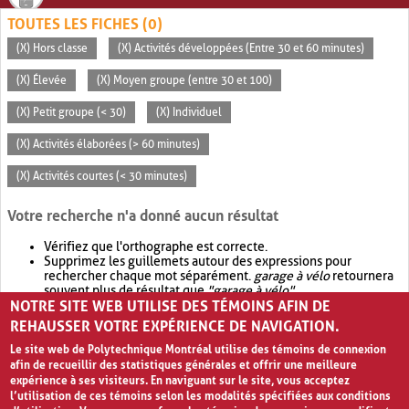
TOUTES LES FICHES (0)
(X) Hors classe
(X) Activités développées (Entre 30 et 60 minutes)
(X) Élevée
(X) Moyen groupe (entre 30 et 100)
(X) Petit groupe (< 30)
(X) Individuel
(X) Activités élaborées (> 60 minutes)
(X) Activités courtes (< 30 minutes)
Votre recherche n'a donné aucun résultat
Vérifiez que l'orthographe est correcte.
Supprimez les guillemets autour des expressions pour
rechercher chaque mot séparément.
garage à vélo
retournera
souvent plus de résultat que
"garage à vélo"
.
NOTRE SITE WEB UTILISE DES TÉMOINS AFIN DE
Envisagez d'élargir votre recherche avec
OR
.
garage OR vélo
retournera souvent plus de résultat que
garage à vélo
.
REHAUSSER VOTRE EXPÉRIENCE DE NAVIGATION.
Le site web de Polytechnique Montréal utilise des témoins de connexion
afin de recueillir des statistiques générales et offrir une meilleure
expérience à ses visiteurs. En naviguant sur le site, vous acceptez
l’utilisation de ces témoins selon les modalités spécifiées aux conditions