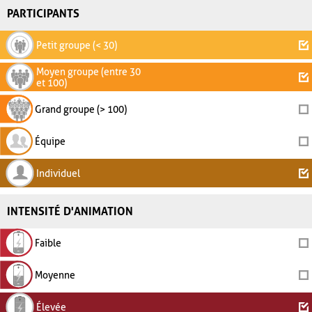
PARTICIPANTS
Petit groupe (< 30)
Moyen groupe (entre 30
et 100)
Grand groupe (> 100)
Équipe
Individuel
INTENSITÉ D'ANIMATION
Faible
Moyenne
Élevée