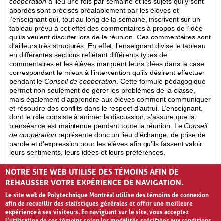
coopération
a lieu une fois par semaine et les sujets qui y sont
abordés sont
précisés préalablement par les élèves et
l’enseignant qui, tout au long de la semaine, inscrivent sur un
tableau prévu à cet effet des commentaires à propos de l’idée
qu’ils veulent discuter lors de la réunion. Ces commentaires sont
d’ailleurs très structurés. En effet, l’enseignant divise le tableau
en différentes sections reflétant différents types de
commentaires et les élèves marquent leurs idées dans la case
correspondant le mieux à l’intervention qu’ils désirent effectuer
pendant le
Conseil de coopération
. Cette formule pédagogique
permet non seulement de gérer les problèmes de la classe,
mais également d’apprendre aux élèves comment communiquer
et résoudre des conflits dans le respect d’autrui. L’enseignant,
dont le rôle consiste à animer la discussion, s’assure que la
bienséance est maintenue pendant toute la réunion. Le
Conseil
de coopération
représente donc un lieu d’échange, de prise de
parole et d’expression pour les élèves afin qu’ils fassent valoir
leurs sentiments, leurs idées et leurs préférences.
Opinion (8)
Partage (13)
Rétroaction (4)
NOTRE SITE WEB UTILISE DES TÉMOINS AFIN DE
REHAUSSER VOTRE EXPÉRIENCE DE NAVIGATION.
Le site web de Polytechnique Montréal utilise des témoins de connexion
afin de recueillir des statistiques générales et offrir une meilleure
expérience à ses visiteurs. En naviguant sur le site, vous acceptez
l’utilisation de ces témoins selon les modalités spécifiées aux conditions