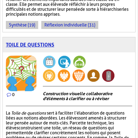
classe. Elle permet aux élèves de réfléchir à leurs propres
difficultés et de structurer leur pensée de sorte à hiérarchiser les
principales notions apprises.
Synthèse (19)
Réflexion individuelle (31)
TOILE DE QUESTIONS
Construction visuelle collaborative
0
d'éléments à clarifier ou à réviser
La
Toile de questions
sert à faciliter l’élaboration de questions
liées aux notions abordées. Les élèves sont amenés à structurer
leur pensée autour de mots-clés. Par cette technique, les
élèves construisent une toile, un réseau de questions qui
permettent de clarifier concrètement les notions qui posent
problème ou de réviser certains concepts. En somme, la
Toile de