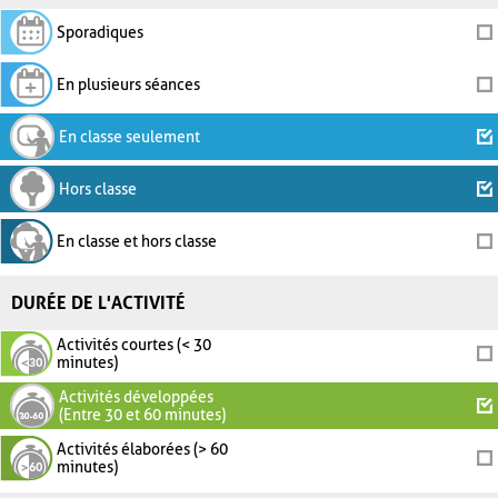
Sporadiques
En plusieurs séances
En classe seulement
Hors classe
En classe et hors classe
DURÉE DE L'ACTIVITÉ
Activités courtes (< 30
minutes)
Activités développées
(Entre 30 et 60 minutes)
Activités élaborées (> 60
minutes)