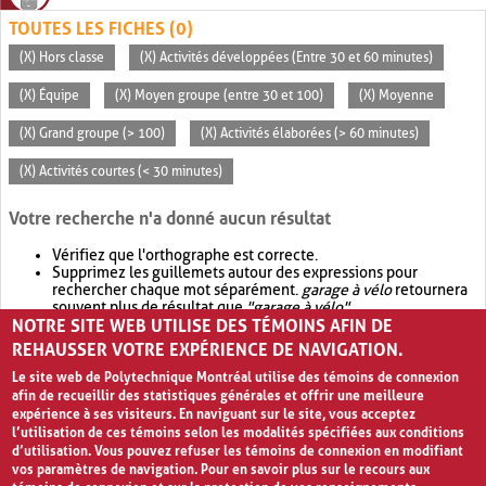
TOUTES LES FICHES (0)
(X) Hors classe
(X) Activités développées (Entre 30 et 60 minutes)
(X) Équipe
(X) Moyen groupe (entre 30 et 100)
(X) Moyenne
(X) Grand groupe (> 100)
(X) Activités élaborées (> 60 minutes)
(X) Activités courtes (< 30 minutes)
Votre recherche n'a donné aucun résultat
Vérifiez que l'orthographe est correcte.
Supprimez les guillemets autour des expressions pour
rechercher chaque mot séparément.
garage à vélo
retournera
souvent plus de résultat que
"garage à vélo"
.
NOTRE SITE WEB UTILISE DES TÉMOINS AFIN DE
Envisagez d'élargir votre recherche avec
OR
.
garage OR vélo
retournera souvent plus de résultat que
garage à vélo
.
REHAUSSER VOTRE EXPÉRIENCE DE NAVIGATION.
Le site web de Polytechnique Montréal utilise des témoins de connexion
afin de recueillir des statistiques générales et offrir une meilleure
expérience à ses visiteurs. En naviguant sur le site, vous acceptez
l’utilisation de ces témoins selon les modalités spécifiées aux conditions
d’utilisation. Vous pouvez refuser les témoins de connexion en modifiant
vos paramètres de navigation. Pour en savoir plus sur le recours aux