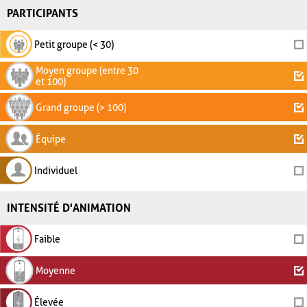
PARTICIPANTS
Petit groupe (< 30)
Moyen groupe (entre 30
et 100)
Grand groupe (> 100)
Équipe
Individuel
INTENSITÉ D'ANIMATION
Faible
Moyenne
Élevée