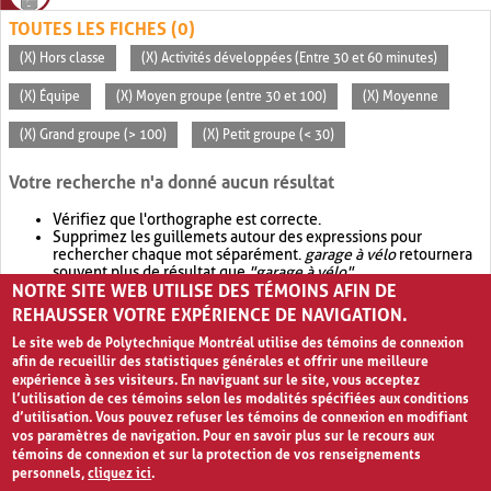
TOUTES LES FICHES (0)
(X) Hors classe
(X) Activités développées (Entre 30 et 60 minutes)
(X) Équipe
(X) Moyen groupe (entre 30 et 100)
(X) Moyenne
(X) Grand groupe (> 100)
(X) Petit groupe (< 30)
Votre recherche n'a donné aucun résultat
Vérifiez que l'orthographe est correcte.
Supprimez les guillemets autour des expressions pour
rechercher chaque mot séparément.
garage à vélo
retournera
souvent plus de résultat que
"garage à vélo"
.
NOTRE SITE WEB UTILISE DES TÉMOINS AFIN DE
Envisagez d'élargir votre recherche avec
OR
.
garage OR vélo
retournera souvent plus de résultat que
garage à vélo
.
REHAUSSER VOTRE EXPÉRIENCE DE NAVIGATION.
Le site web de Polytechnique Montréal utilise des témoins de connexion
afin de recueillir des statistiques générales et offrir une meilleure
expérience à ses visiteurs. En naviguant sur le site, vous acceptez
l’utilisation de ces témoins selon les modalités spécifiées aux conditions
d’utilisation. Vous pouvez refuser les témoins de connexion en modifiant
vos paramètres de navigation. Pour en savoir plus sur le recours aux
témoins de connexion et sur la protection de vos renseignements
personnels,
cliquez ici
.
Avis de confidentialité et conditions d’utilisation