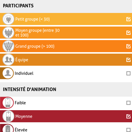
PARTICIPANTS
Petit groupe (< 30)
Moyen groupe (entre 30
et 100)
Grand groupe (> 100)
Équipe
Individuel
INTENSITÉ D'ANIMATION
Faible
Moyenne
Élevée