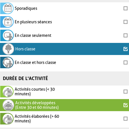
Sporadiques
En plusieurs séances
En classe seulement
Hors classe
En classe et hors classe
DURÉE DE L'ACTIVITÉ
Activités courtes (< 30
minutes)
Activités développées
(Entre 30 et 60 minutes)
Activités élaborées (> 60
minutes)