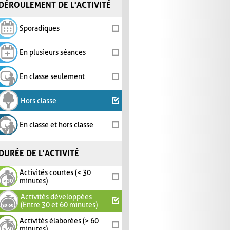
DÉROULEMENT DE L'ACTIVITÉ
Sporadiques
En plusieurs séances
En classe seulement
Hors classe
En classe et hors classe
DURÉE DE L'ACTIVITÉ
Activités courtes (< 30
minutes)
Activités développées
(Entre 30 et 60 minutes)
Activités élaborées (> 60
minutes)