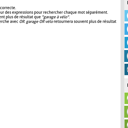
 correcte.
our des expressions pour rechercher chaque mot séparément.
nt plus de résultat que
"garage à vélo"
.
herche avec
OR
.
garage OR vélo
retournera souvent plus de résultat