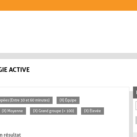
IE ACTIVE
ppées (Entre 30 et 60 minutes)
(X) Équipe
(X) Moyenne
(X) Grand groupe (> 100)
(X) Élevée
n résultat