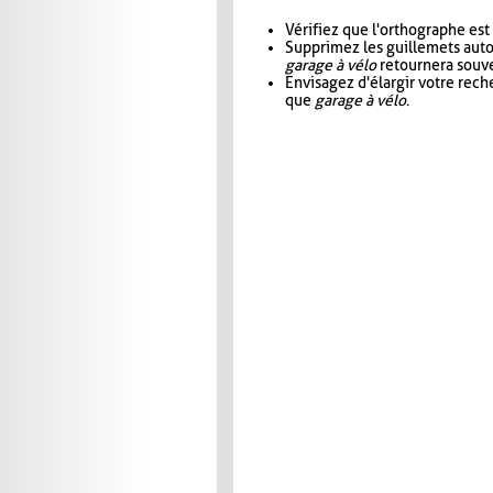
Vérifiez que l'orthographe est
Supprimez les guillemets aut
garage à vélo
retournera souve
Envisagez d'élargir votre rec
que
garage à vélo
.