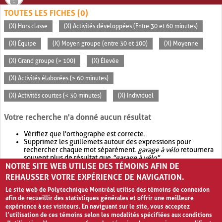
TOUTES LES FICHES (0)
(X) Hors classe
(X) Activités développées (Entre 30 et 60 minutes)
(X) Équipe
(X) Moyen groupe (entre 30 et 100)
(X) Moyenne
(X) Grand groupe (> 100)
(X) Élevée
(X) Activités élaborées (> 60 minutes)
(X) Activités courtes (< 30 minutes)
(X) Individuel
Votre recherche n'a donné aucun résultat
Vérifiez que l'orthographe est correcte.
Supprimez les guillemets autour des expressions pour
rechercher chaque mot séparément.
garage à vélo
retournera
souvent plus de résultat que
"garage à vélo"
.
NOTRE SITE WEB UTILISE DES TÉMOINS AFIN DE
Envisagez d'élargir votre recherche avec
OR
.
garage OR vélo
retournera souvent plus de résultat que
garage à vélo
.
REHAUSSER VOTRE EXPÉRIENCE DE NAVIGATION.
Le site web de Polytechnique Montréal utilise des témoins de connexion
afin de recueillir des statistiques générales et offrir une meilleure
expérience à ses visiteurs. En naviguant sur le site, vous acceptez
l’utilisation de ces témoins selon les modalités spécifiées aux conditions