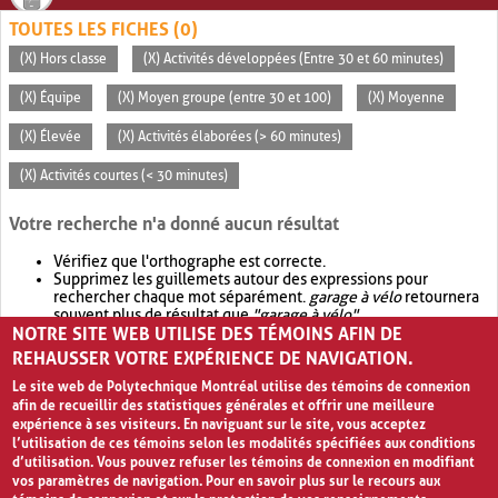
TOUTES LES FICHES (0)
(X) Hors classe
(X) Activités développées (Entre 30 et 60 minutes)
(X) Équipe
(X) Moyen groupe (entre 30 et 100)
(X) Moyenne
(X) Élevée
(X) Activités élaborées (> 60 minutes)
(X) Activités courtes (< 30 minutes)
Votre recherche n'a donné aucun résultat
Vérifiez que l'orthographe est correcte.
Supprimez les guillemets autour des expressions pour
rechercher chaque mot séparément.
garage à vélo
retournera
souvent plus de résultat que
"garage à vélo"
.
NOTRE SITE WEB UTILISE DES TÉMOINS AFIN DE
Envisagez d'élargir votre recherche avec
OR
.
garage OR vélo
retournera souvent plus de résultat que
garage à vélo
.
REHAUSSER VOTRE EXPÉRIENCE DE NAVIGATION.
Le site web de Polytechnique Montréal utilise des témoins de connexion
afin de recueillir des statistiques générales et offrir une meilleure
expérience à ses visiteurs. En naviguant sur le site, vous acceptez
l’utilisation de ces témoins selon les modalités spécifiées aux conditions
d’utilisation. Vous pouvez refuser les témoins de connexion en modifiant
vos paramètres de navigation. Pour en savoir plus sur le recours aux