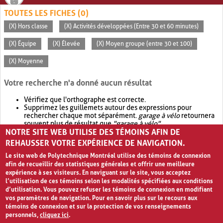
TOUTES LES FICHES (0)
(X) Hors classe
(X) Activités développées (Entre 30 et 60 minutes)
(X) Équipe
(X) Élevée
(X) Moyen groupe (entre 30 et 100)
(X) Moyenne
Votre recherche n'a donné aucun résultat
Vérifiez que l'orthographe est correcte.
Supprimez les guillemets autour des expressions pour
rechercher chaque mot séparément.
garage à vélo
retournera
souvent plus de résultat que
"garage à vélo"
.
NOTRE SITE WEB UTILISE DES TÉMOINS AFIN DE
Envisagez d'élargir votre recherche avec
OR
.
garage OR vélo
retournera souvent plus de résultat que
garage à vélo
.
REHAUSSER VOTRE EXPÉRIENCE DE NAVIGATION.
Le site web de Polytechnique Montréal utilise des témoins de connexion
afin de recueillir des statistiques générales et offrir une meilleure
expérience à ses visiteurs. En naviguant sur le site, vous acceptez
l’utilisation de ces témoins selon les modalités spécifiées aux conditions
d’utilisation. Vous pouvez refuser les témoins de connexion en modifiant
vos paramètres de navigation. Pour en savoir plus sur le recours aux
témoins de connexion et sur la protection de vos renseignements
personnels,
cliquez ici
.
Avis de confidentialité et conditions d’utilisation