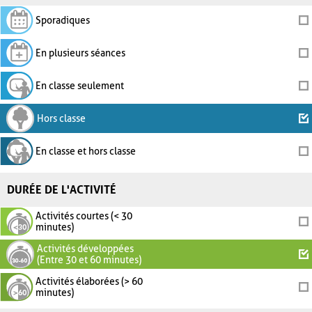
Sporadiques
En plusieurs séances
En classe seulement
Hors classe
En classe et hors classe
DURÉE DE L'ACTIVITÉ
Activités courtes (< 30
minutes)
Activités développées
(Entre 30 et 60 minutes)
Activités élaborées (> 60
minutes)