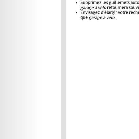
Supprimez les guillemets aut
garage à vélo
retournera souve
Envisagez d'élargir votre rec
que
garage à vélo
.