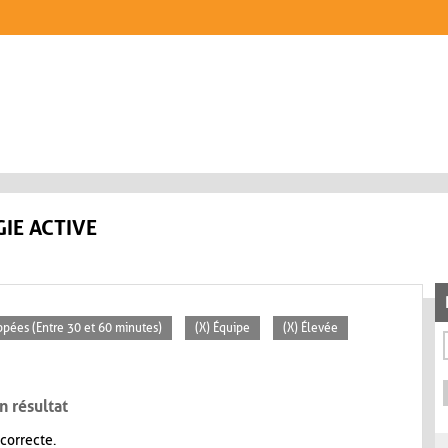
IE ACTIVE
ppées (Entre 30 et 60 minutes)
(X) Équipe
(X) Élevée
n résultat
 correcte.