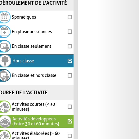
DÉROULEMENT DE L'ACTIVITÉ
Sporadiques
En plusieurs séances
En classe seulement
Hors classe
En classe et hors classe
DURÉE DE L'ACTIVITÉ
Activités courtes (< 30
minutes)
Activités développées
(Entre 30 et 60 minutes)
Activités élaborées (> 60
minutes)