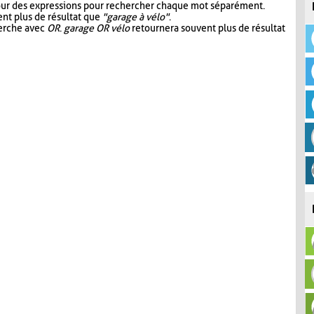
our des expressions pour rechercher chaque mot séparément.
nt plus de résultat que
"garage à vélo"
.
herche avec
OR
.
garage OR vélo
retournera souvent plus de résultat