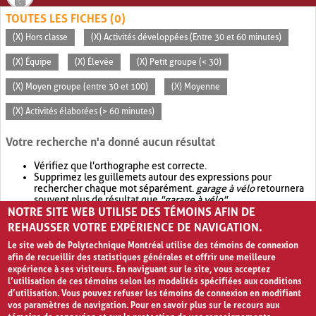
TOUTES LES FICHES (0)
(X) Hors classe
(X) Activités développées (Entre 30 et 60 minutes)
(X) Équipe
(X) Élevée
(X) Petit groupe (< 30)
(X) Moyen groupe (entre 30 et 100)
(X) Moyenne
(X) Activités élaborées (> 60 minutes)
Votre recherche n'a donné aucun résultat
Vérifiez que l'orthographe est correcte.
Supprimez les guillemets autour des expressions pour
rechercher chaque mot séparément.
garage à vélo
retournera
souvent plus de résultat que
"garage à vélo"
.
NOTRE SITE WEB UTILISE DES TÉMOINS AFIN DE
Envisagez d'élargir votre recherche avec
OR
.
garage OR vélo
retournera souvent plus de résultat que
garage à vélo
.
REHAUSSER VOTRE EXPÉRIENCE DE NAVIGATION.
Le site web de Polytechnique Montréal utilise des témoins de connexion
afin de recueillir des statistiques générales et offrir une meilleure
expérience à ses visiteurs. En naviguant sur le site, vous acceptez
l’utilisation de ces témoins selon les modalités spécifiées aux conditions
d’utilisation. Vous pouvez refuser les témoins de connexion en modifiant
vos paramètres de navigation. Pour en savoir plus sur le recours aux