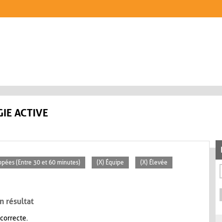
IE ACTIVE
ppées (Entre 30 et 60 minutes)
(X) Équipe
(X) Élevée
n résultat
 correcte.