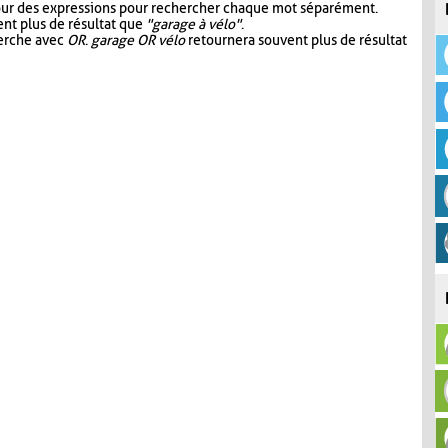
our des expressions pour rechercher chaque mot séparément.
nt plus de résultat que
"garage à vélo"
.
herche avec
OR
.
garage OR vélo
retournera souvent plus de résultat