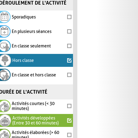
DÉROULEMENT DE L'ACTIVITÉ
Sporadiques
En plusieurs séances
En classe seulement
Hors classe
En classe et hors classe
DURÉE DE L'ACTIVITÉ
Activités courtes (< 30
minutes)
Activités développées
(Entre 30 et 60 minutes)
Activités élaborées (> 60
minutes)