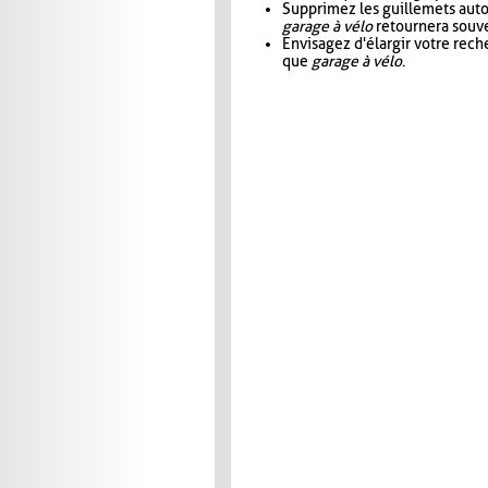
Supprimez les guillemets aut
garage à vélo
retournera souve
Envisagez d'élargir votre rec
que
garage à vélo
.