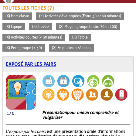
TOUTES LES FICHES (7)
(X) Hors classe
(X) Activités développées (Entre 30 et 60 minutes)
(X) Équipe
(X) Élevée
(X) Moyen groupe (entre 30 et 100)
(X) Activités courtes (< 30 minutes)
(X) Faible
(X) Petit groupe (< 30)
(X) En plusieurs séances
EXPOSÉ PAR LES PAIRS
Présentation pour mieux comprendre et
0
vulgariser
L'
Exposé par les pairs
est une présentation orale d'informations