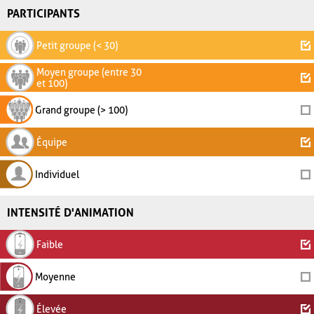
PARTICIPANTS
Petit groupe (< 30)
Moyen groupe (entre 30
et 100)
Grand groupe (> 100)
Équipe
Individuel
INTENSITÉ D'ANIMATION
Faible
Moyenne
Élevée