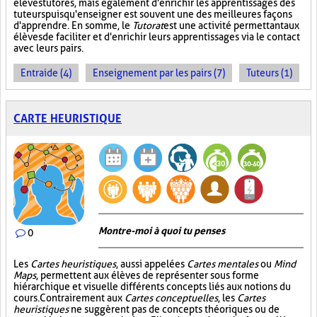
élèves tutorés, mais également d'enrichir les apprentissages des
tuteurs puisqu'enseigner est souvent une des meilleures façons
d'apprendre. En somme, le
Tutorat
est une activité permettant aux
élèves de faciliter et d'enrichir leurs apprentissages via le contact
avec leurs pairs.
Entraide (4)
Enseignement par les pairs (7)
Tuteurs (1)
CARTE HEURISTIQUE
Montre-moi à quoi tu penses
0
Les
Cartes heuristiques
, aussi appelées
Cartes mentales
ou
Mind
Maps
, permettent aux élèves de représenter sous forme
hiérarchique et visuelle différents concepts liés aux notions du
cours. Contrairement aux
Cartes conceptuelles
, les
Cartes
heuristiques
ne suggèrent pas de concepts théoriques ou de