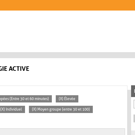
IE ACTIVE
ppées (Entre 30 et 60 minutes)
(X) Élevée
(X) Individuel
(X) Moyen groupe (entre 30 et 100)