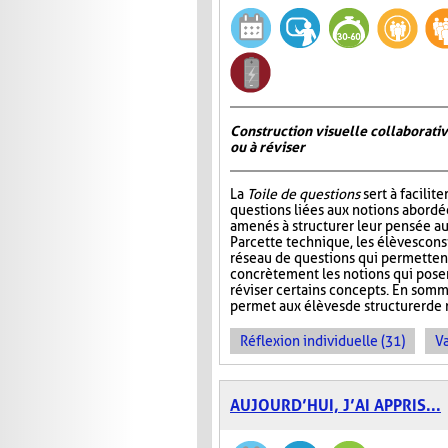
Construction visuelle collaborativ
ou à réviser
La
Toile de questions
sert à facilite
questions liées aux notions abordée
amenés à structurer leur pensée au
Par cette technique, les élèves cons
réseau de questions qui permettent 
concrètement les notions qui pos
réviser certains concepts. En somm
permet aux élèves de structurer de 
Réflexion individuelle (31)
Va
AUJOURD’HUI, J’AI APPRIS...