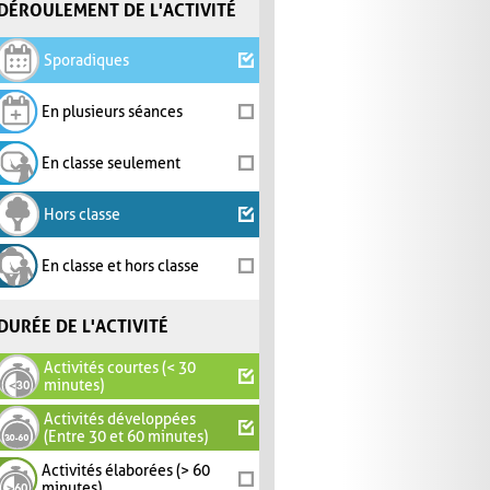
DÉROULEMENT DE L'ACTIVITÉ
Sporadiques
En plusieurs séances
En classe seulement
Hors classe
En classe et hors classe
DURÉE DE L'ACTIVITÉ
Activités courtes (< 30
minutes)
Activités développées
(Entre 30 et 60 minutes)
Activités élaborées (> 60
minutes)