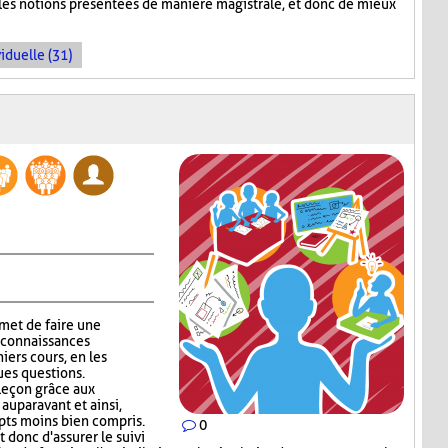
 les notions présentées de manière magistrale, et donc de mieux
iduelle (31)
met de faire une
 connaissances
niers cours, en les
ues questions.
 leçon grâce aux
auparavant et ainsi,
epts moins bien compris.
0
donc d'assurer le suivi