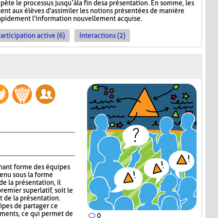
épète le processus jusqu’à la fin de sa présentation. En somme, les
nt aux élèves d'assimiler les notions présentées de manière
 rapidement l'information nouvellement acquise.
articipation active (6)
Interactions (2)
gnant forme des équipes
tenu sous la forme
e la présentation, il
emier superlatif, soit le
t de la présentation.
uipes de partager ce
guments, ce qui permet de
0