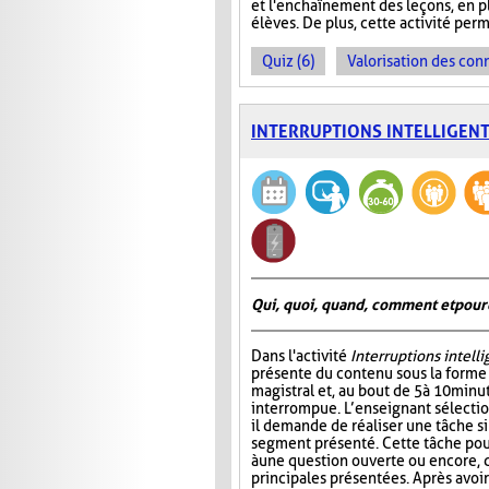
et l'enchaînement des leçons, en plu
élèves. De plus, cette activité perm
Quiz (6)
Valorisation des con
INTERRUPTIONS INTELLIGEN
Qui, quoi, quand, comment et pour
Dans l'activité
Interruptions intell
présente du contenu sous la form
magistral et, au bout de 5 à 10 minu
interrompue. L’enseignant sélectio
il demande de réaliser une tâche si
segment présenté. Cette tâche pou
à une question ouverte ou encore, 
principales présentées. Après avo