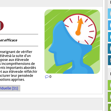
 et efficace
nseignant de vérifier
èves à la suite d'un
opose aux élèves de
rs incompréhensions de
ents importants abordés
t aux élèves de réfléchir
ructurer leur pensée de
0
notions apprises.
iduelle (31)