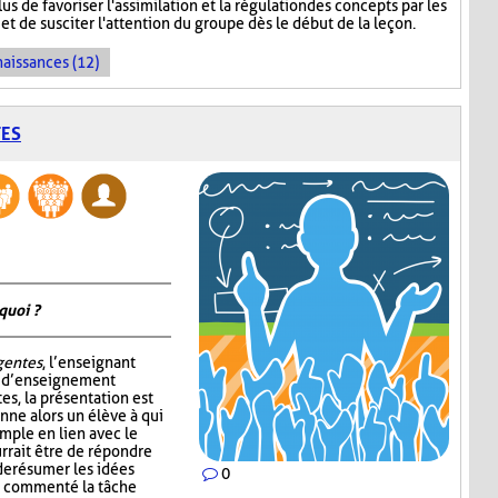
s de favoriser l'assimilation et la régulation des concepts par les
et de susciter l'attention du groupe dès le début de la leçon.
naissances (12)
TES
quoi ?
igentes
, l’enseignant
e d’enseignement
tes, la présentation est
nne alors un élève à qui
mple en lien avec le
rrait être de répondre
de résumer les idées
0
ir commenté la tâche