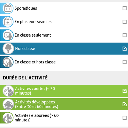
Sporadiques
En plusieurs séances
En classe seulement
Hors classe
En classe et hors classe
DURÉE DE L'ACTIVITÉ
Activités courtes (< 30
minutes)
Activités développées
(Entre 30 et 60 minutes)
Activités élaborées (> 60
minutes)