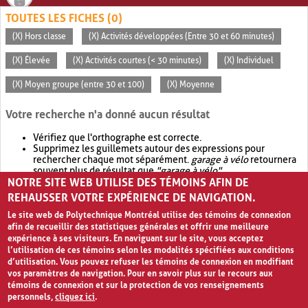
TOUTES LES FICHES (0)
(X) Hors classe
(X) Activités développées (Entre 30 et 60 minutes)
(X) Élevée
(X) Activités courtes (< 30 minutes)
(X) Individuel
(X) Moyen groupe (entre 30 et 100)
(X) Moyenne
Votre recherche n'a donné aucun résultat
Vérifiez que l'orthographe est correcte.
Supprimez les guillemets autour des expressions pour
rechercher chaque mot séparément.
garage à vélo
retournera
souvent plus de résultat que
"garage à vélo"
.
NOTRE SITE WEB UTILISE DES TÉMOINS AFIN DE
Envisagez d'élargir votre recherche avec
OR
.
garage OR vélo
retournera souvent plus de résultat que
garage à vélo
.
REHAUSSER VOTRE EXPÉRIENCE DE NAVIGATION.
Le site web de Polytechnique Montréal utilise des témoins de connexion
afin de recueillir des statistiques générales et offrir une meilleure
expérience à ses visiteurs. En naviguant sur le site, vous acceptez
l’utilisation de ces témoins selon les modalités spécifiées aux conditions
d’utilisation. Vous pouvez refuser les témoins de connexion en modifiant
vos paramètres de navigation. Pour en savoir plus sur le recours aux
témoins de connexion et sur la protection de vos renseignements
personnels,
cliquez ici
.
Avis de confidentialité et conditions d’utilisation