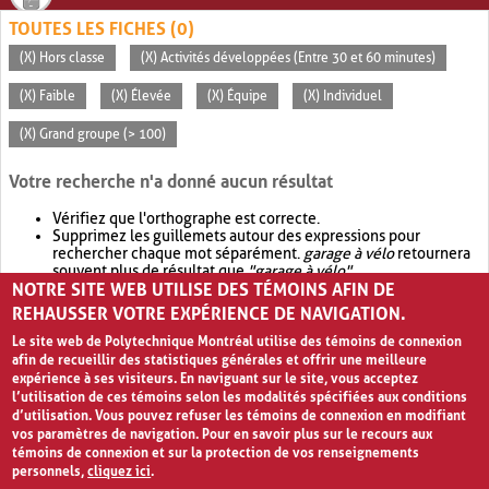
TOUTES LES FICHES (0)
(X) Hors classe
(X) Activités développées (Entre 30 et 60 minutes)
(X) Faible
(X) Élevée
(X) Équipe
(X) Individuel
(X) Grand groupe (> 100)
Votre recherche n'a donné aucun résultat
Vérifiez que l'orthographe est correcte.
Supprimez les guillemets autour des expressions pour
rechercher chaque mot séparément.
garage à vélo
retournera
souvent plus de résultat que
"garage à vélo"
.
NOTRE SITE WEB UTILISE DES TÉMOINS AFIN DE
Envisagez d'élargir votre recherche avec
OR
.
garage OR vélo
retournera souvent plus de résultat que
garage à vélo
.
REHAUSSER VOTRE EXPÉRIENCE DE NAVIGATION.
Le site web de Polytechnique Montréal utilise des témoins de connexion
afin de recueillir des statistiques générales et offrir une meilleure
expérience à ses visiteurs. En naviguant sur le site, vous acceptez
l’utilisation de ces témoins selon les modalités spécifiées aux conditions
d’utilisation. Vous pouvez refuser les témoins de connexion en modifiant
vos paramètres de navigation. Pour en savoir plus sur le recours aux
témoins de connexion et sur la protection de vos renseignements
personnels,
cliquez ici
.
Avis de confidentialité et conditions d’utilisation