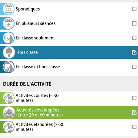
Sporadiques
En plusieurs séances
En classe seulement
Hors classe
En classe et hors classe
DURÉE DE L'ACTIVITÉ
Activités courtes (< 30
minutes)
Activités développées
(Entre 30 et 60 minutes)
Activités élaborées (> 60
minutes)