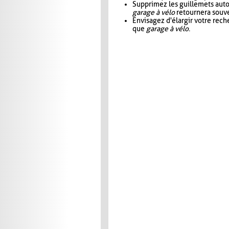
Supprimez les guillemets aut
garage à vélo
retournera souve
Envisagez d'élargir votre rec
que
garage à vélo
.