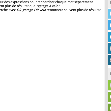
our des expressions pour rechercher chaque mot séparément.
nt plus de résultat que
"garage à vélo"
.
herche avec
OR
.
garage OR vélo
retournera souvent plus de résultat