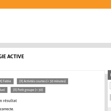
IE ACTIVE
X) Faible
(X) Activités courtes (< 30 minutes)
duel
(X) Petit groupe (< 30)
n résultat
 correcte.