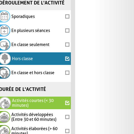
DÉROULEMENT DE L'ACTIVITÉ
Sporadiques
En plusieurs séances
En classe seulement
Hors classe
En classe et hors classe
DURÉE DE L'ACTIVITÉ
Activités courtes (< 30
minutes)
Activités développées
(Entre 30 et 60 minutes)
Activités élaborées (> 60
minutes)