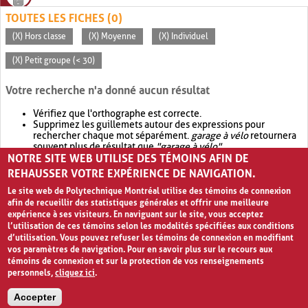
TOUTES LES FICHES (0)
(X) Hors classe
(X) Moyenne
(X) Individuel
(X) Petit groupe (< 30)
Votre recherche n'a donné aucun résultat
Vérifiez que l'orthographe est correcte.
Supprimez les guillemets autour des expressions pour
rechercher chaque mot séparément.
garage à vélo
retournera
souvent plus de résultat que
"garage à vélo"
.
NOTRE SITE WEB UTILISE DES TÉMOINS AFIN DE
Envisagez d'élargir votre recherche avec
OR
.
garage OR vélo
retournera souvent plus de résultat que
garage à vélo
.
REHAUSSER VOTRE EXPÉRIENCE DE NAVIGATION.
Le site web de Polytechnique Montréal utilise des témoins de connexion
afin de recueillir des statistiques générales et offrir une meilleure
expérience à ses visiteurs. En naviguant sur le site, vous acceptez
l’utilisation de ces témoins selon les modalités spécifiées aux conditions
d’utilisation. Vous pouvez refuser les témoins de connexion en modifiant
vos paramètres de navigation. Pour en savoir plus sur le recours aux
témoins de connexion et sur la protection de vos renseignements
personnels,
cliquez ici
.
Avis de confidentialité et conditions d’utilisation
Accepter