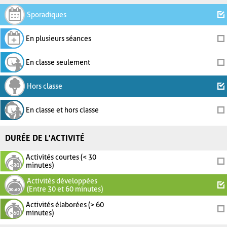
Sporadiques
En plusieurs séances
En classe seulement
Hors classe
En classe et hors classe
DURÉE DE L'ACTIVITÉ
Activités courtes (< 30
minutes)
Activités développées
(Entre 30 et 60 minutes)
Activités élaborées (> 60
minutes)