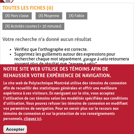
TOUTES LES FICHES (0)
(X) Hors classe
(X) Moyenne
(X) Faible
(X) Activités courtes (< 30 minutes)
Votre recherche n'a donné aucun résultat
Vérifiez que l'orthographe est correcte.
Supprimez les guillemets autour des expressions pour
rechercher chaque mot séparément.
garage à vélo
retournera
souvent plus de résultat que
"garage à vélo"
.
NOTRE SITE WEB UTILISE DES TÉMOINS AFIN DE
Envisagez d'élargir votre recherche avec
OR
.
garage OR vélo
retournera souvent plus de résultat que
garage à vélo
.
REHAUSSER VOTRE EXPÉRIENCE DE NAVIGATION.
Le site web de Polytechnique Montréal utilise des témoins de connexion
afin de recueillir des statistiques générales et offrir une meilleure
expérience à ses visiteurs. En naviguant sur le site, vous acceptez
l’utilisation de ces témoins selon les modalités spécifiées aux conditions
d’utilisation. Vous pouvez refuser les témoins de connexion en modifiant
vos paramètres de navigation. Pour en savoir plus sur le recours aux
témoins de connexion et sur la protection de vos renseignements
personnels,
cliquez ici
.
Avis de confidentialité et conditions d’utilisation
Accepter