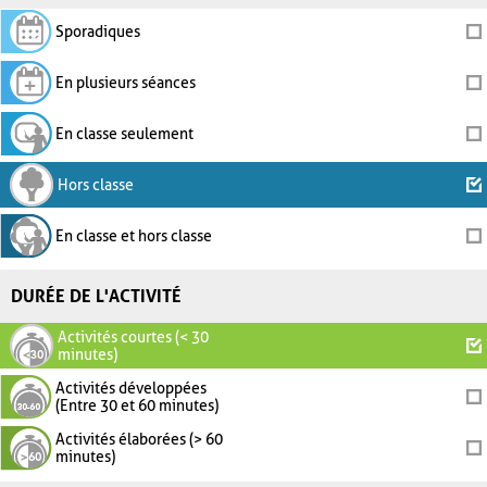
Sporadiques
En plusieurs séances
En classe seulement
Hors classe
En classe et hors classe
DURÉE DE L'ACTIVITÉ
Activités courtes (< 30
minutes)
Activités développées
(Entre 30 et 60 minutes)
Activités élaborées (> 60
minutes)