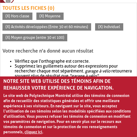
TOUTES LES FICHES (0)
(X) Hors classe
(X) Moyenne
(X) Activités développées (Entre 30 et 60 minutes)
(X) Individuel
(X) Moyen groupe (entre 30 et 100)
Votre recherche n'a donné aucun résultat
Vérifiez que l'orthographe est correcte.
Supprimez les guillemets autour des expressions pour
rechercher chaque mot séparément.
garage à vélo
retournera
souvent plus de résultat que
"garage à vélo"
.
NOTRE SITE WEB UTILISE DES TÉMOINS AFIN DE
Envisagez d'élargir votre recherche avec
OR
.
garage OR vélo
retournera souvent plus de résultat que
garage à vélo
.
REHAUSSER VOTRE EXPÉRIENCE DE NAVIGATION.
Le site web de Polytechnique Montréal utilise des témoins de connexion
afin de recueillir des statistiques générales et offrir une meilleure
expérience à ses visiteurs. En naviguant sur le site, vous acceptez
l’utilisation de ces témoins selon les modalités spécifiées aux conditions
d’utilisation. Vous pouvez refuser les témoins de connexion en modifiant
vos paramètres de navigation. Pour en savoir plus sur le recours aux
témoins de connexion et sur la protection de vos renseignements
personnels,
cliquez ici
.
Avis de confidentialité et conditions d’utilisation