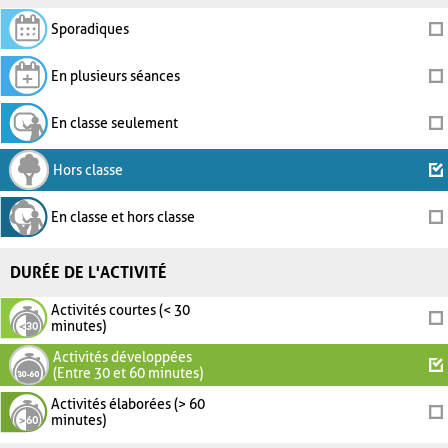
Sporadiques
En plusieurs séances
En classe seulement
Hors classe
En classe et hors classe
DURÉE DE L'ACTIVITÉ
Activités courtes (< 30
minutes)
Activités développées
(Entre 30 et 60 minutes)
Activités élaborées (> 60
minutes)