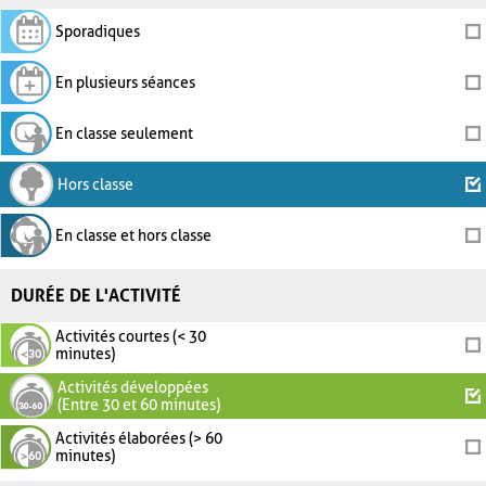
Sporadiques
En plusieurs séances
En classe seulement
Hors classe
En classe et hors classe
DURÉE DE L'ACTIVITÉ
Activités courtes (< 30
minutes)
Activités développées
(Entre 30 et 60 minutes)
Activités élaborées (> 60
minutes)