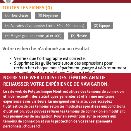
TOUTES LES FICHES (0)
(X) Hors classe
(X) Moyenne
(X) Activités développées (Entre 30 et 60 minutes)
(X) Équipe
(X) Moyen groupe (entre 30 et 100)
(X) Élevée
Votre recherche n'a donné aucun résultat
Vérifiez que l'orthographe est correcte.
Supprimez les guillemets autour des expressions pour
rechercher chaque mot séparément.
garage à vélo
retournera
souvent plus de résultat que
"garage à vélo"
.
NOTRE SITE WEB UTILISE DES TÉMOINS AFIN DE
Envisagez d'élargir votre recherche avec
OR
.
garage OR vélo
retournera souvent plus de résultat que
garage à vélo
.
REHAUSSER VOTRE EXPÉRIENCE DE NAVIGATION.
Le site web de Polytechnique Montréal utilise des témoins de connexion
afin de recueillir des statistiques générales et offrir une meilleure
expérience à ses visiteurs. En naviguant sur le site, vous acceptez
l’utilisation de ces témoins selon les modalités spécifiées aux conditions
d’utilisation. Vous pouvez refuser les témoins de connexion en modifiant
vos paramètres de navigation. Pour en savoir plus sur le recours aux
témoins de connexion et sur la protection de vos renseignements
personnels,
cliquez ici
.
Avis de confidentialité et conditions d’utilisation