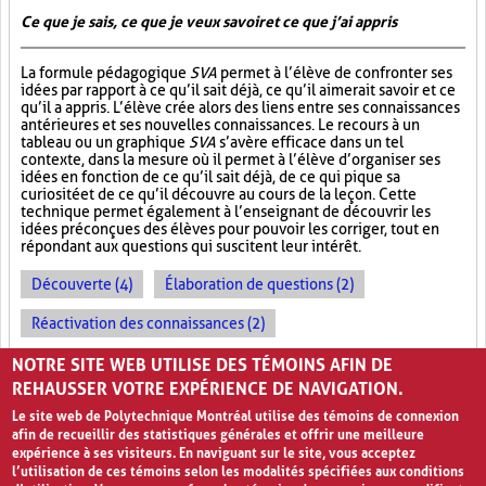
Ce que je sais, ce que je veux savoir et ce que j’ai appris
La formule pédagogique
SVA
permet à l’élève de confronter ses
idées par rapport à ce qu’il sait déjà, ce qu’il aimerait savoir et ce
qu’il a appris. L’élève crée alors des liens entre ses connaissances
antérieures et ses nouvelles connaissances. Le recours à un
tableau ou un graphique
SVA
s’avère efficace dans un tel
contexte, dans la mesure où il permet à l’élève d’organiser ses
idées en fonction de ce qu’il sait déjà, de ce qui pique sa
curiosité et de ce qu’il découvre au cours de la leçon. Cette
technique permet également à l’enseignant de découvrir les
idées préconçues des élèves pour pouvoir les corriger, tout en
répondant aux questions qui suscitent leur intérêt.
Découverte (4)
Élaboration de questions (2)
Réactivation des connaissances (2)
Évolution des apprentissages (2)
NOTRE SITE WEB UTILISE DES TÉMOINS AFIN DE
REHAUSSER VOTRE EXPÉRIENCE DE NAVIGATION.
Le site web de Polytechnique Montréal utilise des témoins de connexion
afin de recueillir des statistiques générales et offrir une meilleure
expérience à ses visiteurs. En naviguant sur le site, vous acceptez
l’utilisation de ces témoins selon les modalités spécifiées aux conditions