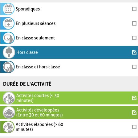
Sporadiques
En plusieurs séances
En classe seulement
Hors classe
En classe et hors classe
DURÉE DE L'ACTIVITÉ
Activités courtes (< 30
minutes)
Activités développées
(Entre 30 et 60 minutes)
Activités élaborées (> 60
minutes)