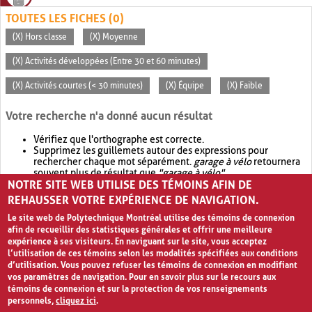
TOUTES LES FICHES (0)
(X) Hors classe
(X) Moyenne
(X) Activités développées (Entre 30 et 60 minutes)
(X) Activités courtes (< 30 minutes)
(X) Équipe
(X) Faible
Votre recherche n'a donné aucun résultat
Vérifiez que l'orthographe est correcte.
Supprimez les guillemets autour des expressions pour
rechercher chaque mot séparément.
garage à vélo
retournera
souvent plus de résultat que
"garage à vélo"
.
NOTRE SITE WEB UTILISE DES TÉMOINS AFIN DE
Envisagez d'élargir votre recherche avec
OR
.
garage OR vélo
retournera souvent plus de résultat que
garage à vélo
.
REHAUSSER VOTRE EXPÉRIENCE DE NAVIGATION.
Le site web de Polytechnique Montréal utilise des témoins de connexion
afin de recueillir des statistiques générales et offrir une meilleure
expérience à ses visiteurs. En naviguant sur le site, vous acceptez
l’utilisation de ces témoins selon les modalités spécifiées aux conditions
d’utilisation. Vous pouvez refuser les témoins de connexion en modifiant
vos paramètres de navigation. Pour en savoir plus sur le recours aux
témoins de connexion et sur la protection de vos renseignements
personnels,
cliquez ici
.
Avis de confidentialité et conditions d’utilisation