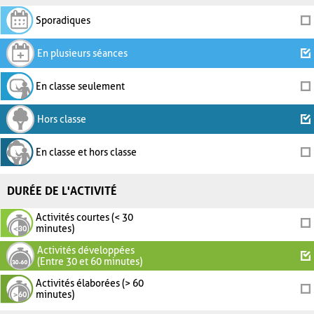
Sporadiques
En plusieurs séances
En classe seulement
Hors classe
En classe et hors classe
DURÉE DE L'ACTIVITÉ
Activités courtes (< 30
minutes)
Activités développées
(Entre 30 et 60 minutes)
Activités élaborées (> 60
minutes)