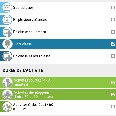
Sporadiques
En plusieurs séances
En classe seulement
Hors classe
En classe et hors classe
DURÉE DE L'ACTIVITÉ
Activités courtes (< 30
minutes)
Activités développées
(Entre 30 et 60 minutes)
Activités élaborées (> 60
minutes)