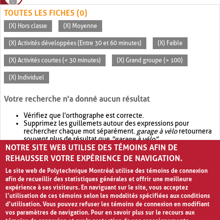
TOUTES LES FICHES (0)
(X) Hors classe
(X) Moyenne
(X) Activités développées (Entre 30 et 60 minutes)
(X) Faible
(X) Activités courtes (< 30 minutes)
(X) Grand groupe (> 100)
(X) Individuel
Votre recherche n'a donné aucun résultat
Vérifiez que l'orthographe est correcte.
Supprimez les guillemets autour des expressions pour
rechercher chaque mot séparément.
garage à vélo
retournera
souvent plus de résultat que
"garage à vélo"
.
NOTRE SITE WEB UTILISE DES TÉMOINS AFIN DE
Envisagez d'élargir votre recherche avec
OR
.
garage OR vélo
retournera souvent plus de résultat que
garage à vélo
.
REHAUSSER VOTRE EXPÉRIENCE DE NAVIGATION.
Le site web de Polytechnique Montréal utilise des témoins de connexion
afin de recueillir des statistiques générales et offrir une meilleure
expérience à ses visiteurs. En naviguant sur le site, vous acceptez
l’utilisation de ces témoins selon les modalités spécifiées aux conditions
d’utilisation. Vous pouvez refuser les témoins de connexion en modifiant
vos paramètres de navigation. Pour en savoir plus sur le recours aux