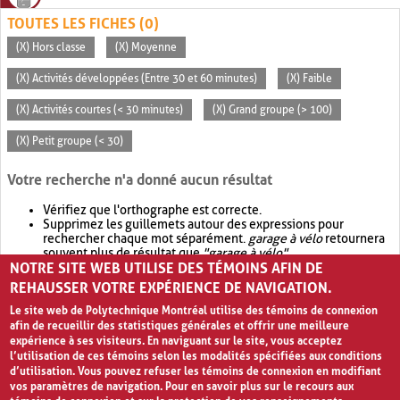
TOUTES LES FICHES (0)
(X) Hors classe
(X) Moyenne
(X) Activités développées (Entre 30 et 60 minutes)
(X) Faible
(X) Activités courtes (< 30 minutes)
(X) Grand groupe (> 100)
(X) Petit groupe (< 30)
Votre recherche n'a donné aucun résultat
Vérifiez que l'orthographe est correcte.
Supprimez les guillemets autour des expressions pour
rechercher chaque mot séparément.
garage à vélo
retournera
souvent plus de résultat que
"garage à vélo"
.
NOTRE SITE WEB UTILISE DES TÉMOINS AFIN DE
Envisagez d'élargir votre recherche avec
OR
.
garage OR vélo
retournera souvent plus de résultat que
garage à vélo
.
REHAUSSER VOTRE EXPÉRIENCE DE NAVIGATION.
Le site web de Polytechnique Montréal utilise des témoins de connexion
afin de recueillir des statistiques générales et offrir une meilleure
expérience à ses visiteurs. En naviguant sur le site, vous acceptez
l’utilisation de ces témoins selon les modalités spécifiées aux conditions
d’utilisation. Vous pouvez refuser les témoins de connexion en modifiant
vos paramètres de navigation. Pour en savoir plus sur le recours aux