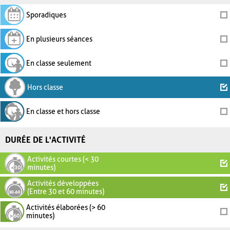
Sporadiques
En plusieurs séances
En classe seulement
Hors classe
En classe et hors classe
DURÉE DE L'ACTIVITÉ
Activités courtes (< 30
minutes)
Activités développées
(Entre 30 et 60 minutes)
Activités élaborées (> 60
minutes)