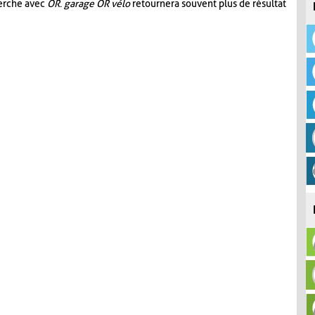
herche avec
OR
.
garage OR vélo
retournera souvent plus de résultat