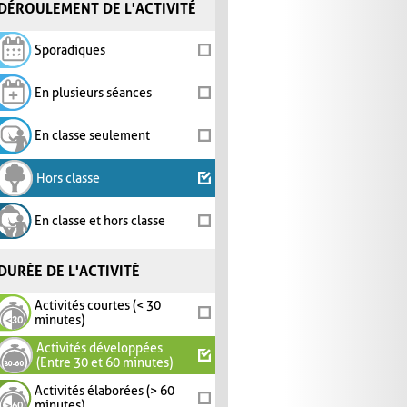
DÉROULEMENT DE L'ACTIVITÉ
Sporadiques
En plusieurs séances
En classe seulement
Hors classe
En classe et hors classe
DURÉE DE L'ACTIVITÉ
Activités courtes (< 30
minutes)
Activités développées
(Entre 30 et 60 minutes)
Activités élaborées (> 60
minutes)