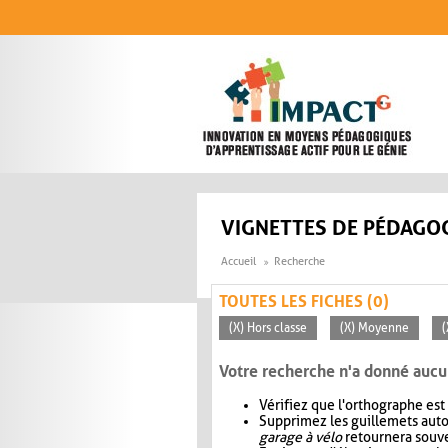
Aller au contenu principal
VIGNETTES DE PÉDAGOG
Accueil
Recherche
TOUTES LES FICHES (0)
(X) Hors classe
(X) Moyenne
(
Votre recherche n'a donné aucu
Vérifiez que l'orthographe est
Supprimez les guillemets aut
garage à vélo
retournera souve