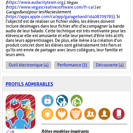
(
https://www.audacityteam.org
), Vegas
(
https://www.vegascreativesoftware.com/fr-ca/
) et
GarageBand,
pour les
Mac
seulement
(
https://apps.apple.com/ca/app/garageband/id408709785
). Si
l'objectif est de réaliser un fichier vidéo, les élèves doivent
inclure des images dans leur fichier afin d'accompagner la bande
audio de leur balado. Cette technique est très motivante pour les
élèves car elle est amusante et elle leur permet d'être très actifs
dans leurs apprentissages. De plus, elle mène à la création d'un
produit concret dont les élèves sont généralement très fiers et
qu'ils ont envie de partager avec leurs collègues, leur famille et
leurs amis.
Outil électronique (4)
Performance (3)
Découverte (4)
PROFILS ADMIRABLES
Rôles modèles inspirants
0