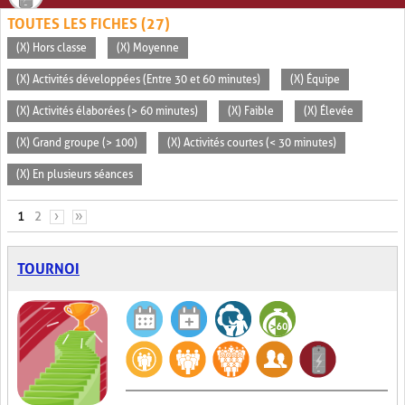
TOUTES LES FICHES (27)
(X) Hors classe
(X) Moyenne
(X) Activités développées (Entre 30 et 60 minutes)
(X) Équipe
(X) Activités élaborées (> 60 minutes)
(X) Faible
(X) Élevée
(X) Grand groupe (> 100)
(X) Activités courtes (< 30 minutes)
(X) En plusieurs séances
PAGES
1
2
›
»
TOURNOI