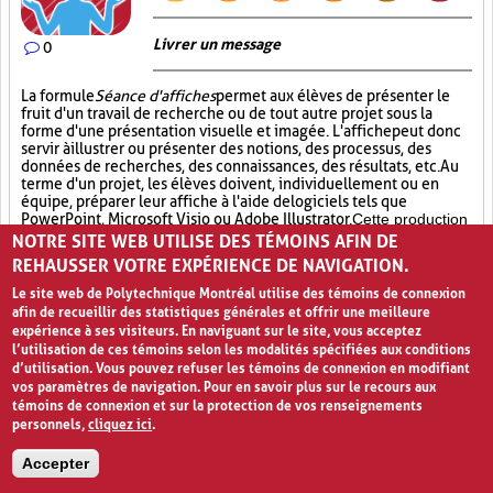
Livrer un message
0
La formule
Séance d'affiches
permet aux élèves de présenter le
fruit d'un travail de recherche ou de tout autre projet sous la
forme d'une présentation visuelle et imagée. L'affiche
peut donc
servir à illustrer ou présenter des notions, des processus, des
données de recherches, des connaissances, des résultats, etc. Au
terme d'un projet, les élèves doivent, individuellement ou en
équipe, préparer leur affiche à l'aide de logiciels tels que
PowerPoint, Microsoft Visio ou Adobe Illustrator.
Cette production
d’affiche se fait à partir d’un gabarit fourni par l’enseignant. Ce
NOTRE SITE WEB UTILISE DES TÉMOINS AFIN DE
gabarit doit indiquer avec précision aux élèves les éléments de
REHAUSSER VOTRE EXPÉRIENCE DE NAVIGATION.
contenus attendus sur l’affiche ainsi que le format que doit
Le site web de Polytechnique Montréal utilise des témoins de connexion
prendre cette dernière. Par la suite, l’affiche est imprimée et une
afin de recueillir des statistiques générales et offrir une meilleure
séance de partage est prévue. Lors de cette
Séance d’affiches
,
expérience à ses visiteurs. En naviguant sur le site, vous acceptez
il est possible d’inviter des élèves d’autres classes et d’autres
l’utilisation de ces témoins selon les modalités spécifiées aux conditions
niveaux ainsi que des enseignants et des membres du
d’utilisation. Vous pouvez refuser les témoins de connexion en modifiant
personnel. De plus, les élèves qui présentent leurs affiches
vos paramètres de navigation. Pour en savoir plus sur le recours aux
pourront également circuler dans la classe afin de voir le travail
témoins de connexion et sur la protection de vos renseignements
de leurs collègues et d’en discuter avec eux. La formule de la
personnels,
cliquez ici
.
Séance d’affiches
permet aux élèves de concrétiser des
concepts appris, de partager le fruit
d’un long travail et
Accepter
d’apprendre de leurs pairs. Une telle activité permet à