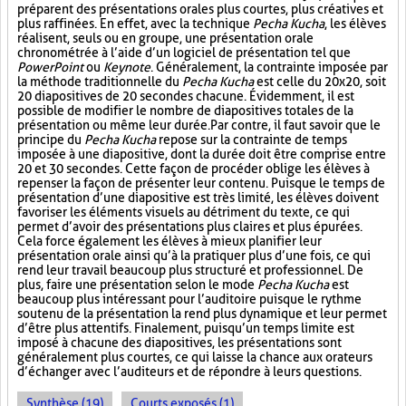
préparent des présentations orales plus courtes, plus créatives et
plus raffinées. En effet, avec la technique
Pecha Kucha
, les élèves
réalisent, seuls ou en groupe, une présentation orale
chronométrée à l’aide d’un logiciel de présentation tel que
PowerPoint
ou
Keynote
. Généralement, la contrainte imposée par
la méthode traditionnelle du
Pecha Kucha
est celle du 20x20, soit
20 diapositives de 20 secondes chacune. Évidemment, il est
possible de modifier le nombre de diapositives totales de la
présentation ou même leur durée. Par contre, il faut savoir que le
principe du
Pecha Kucha
repose sur la contrainte de temps
imposée à une diapositive, dont la durée doit être comprise entre
20 et 30 secondes. Cette façon de procéder oblige les élèves à
repenser la façon de présenter leur contenu. Puisque le temps de
présentation d’une diapositive est très limité, les élèves doivent
favoriser les éléments visuels au détriment du texte, ce qui
permet d’avoir des présentations plus claires et plus épurées.
Cela force également les élèves à mieux planifier leur
présentation orale ainsi qu’à la pratiquer plus d’une fois, ce qui
rend leur travail beaucoup plus structuré et professionnel. De
plus, faire une présentation selon le mode
Pecha Kucha
est
beaucoup plus intéressant pour l’auditoire puisque le rythme
soutenu de la présentation la rend plus dynamique et leur permet
d’être plus attentifs. Finalement, puisqu’un temps limite est
imposé à chacune des diapositives, les présentations sont
généralement plus courtes, ce qui laisse la chance aux orateurs
d’échanger avec l’auditeurs et de répondre à leurs questions.
Synthèse (19)
Courts exposés (1)