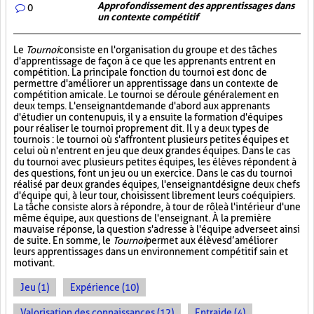
Approfondissement des apprentissages dans
0
un contexte compétitif
Le
Tournoi
consiste en l'organisation du groupe et des tâches
d'apprentissage de façon à ce que les apprenants entrent en
compétition. La principale fonction du tournoi est donc de
permettre d'améliorer un apprentissage dans un contexte de
compétition amicale. Le tournoi se déroule généralement en
deux temps. L'enseignant demande d'abord aux apprenants
d'étudier un contenu puis, il y a ensuite la formation d'équipes
pour réaliser le tournoi proprement dit. Il y a deux types de
tournois : le tournoi où s'affrontent plusieurs petites équipes et
celui où n'entrent en jeu que deux grandes équipes. Dans le cas
du tournoi avec plusieurs petites équipes, les élèves répondent à
des questions, font un jeu ou un exercice. Dans le cas du tournoi
réalisé par deux grandes équipes, l'enseignant désigne deux chefs
d'équipe qui, à leur tour, choisissent librement leurs coéquipiers.
La tâche consiste alors à répondre, à tour de rôle à l'intérieur d'une
même équipe, aux questions de l'enseignant. À la première
mauvaise réponse, la question s'adresse à l'équipe adverse et ainsi
de suite. En somme, le
Tournoi
permet aux élèves d’améliorer
leurs apprentissages dans un environnement compétitif sain et
motivant.
Jeu (1)
Expérience (10)
Valorisation des connaissances (12)
Entraide (4)