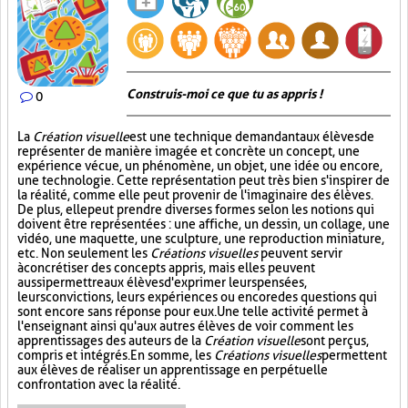
Construis-moi ce que tu as appris !
0
La
Création visuelle
est une technique demandant aux élèves de
représenter de manière imagée et concrète un concept, une
expérience vécue, un phénomène, un objet, une idée ou encore,
une technologie. Cette représentation peut très bien s'inspirer de
la réalité, comme elle peut provenir de l'imaginaire des élèves.
De plus, elle peut prendre diverses formes selon les notions qui
doivent être représentées : une affiche, un dessin, un collage, une
vidéo, une maquette, une sculpture, une reproduction miniature,
etc. Non seulement les
Créations visuelles
peuvent servir
à concrétiser des concepts appris, mais elles peuvent
aussi permettre aux élèves d'exprimer leurs pensées,
leurs convictions, leurs expériences ou encore des questions qui
sont encore sans réponse pour eux. Une telle activité permet à
l'enseignant ainsi qu'aux autres élèves de voir comment les
apprentissages des auteurs de la
Création visuelle
sont perçus,
compris et intégrés. En somme, les
Créations visuelles
permettent
aux élèves de réaliser un apprentissage en perpétuelle
confrontation avec la réalité.