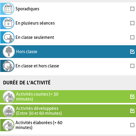
Sporadiques
En plusieurs séances
En classe seulement
Hors classe
En classe et hors classe
DURÉE DE L'ACTIVITÉ
Activités courtes (< 30
minutes)
Activités développées
(Entre 30 et 60 minutes)
Activités élaborées (> 60
minutes)