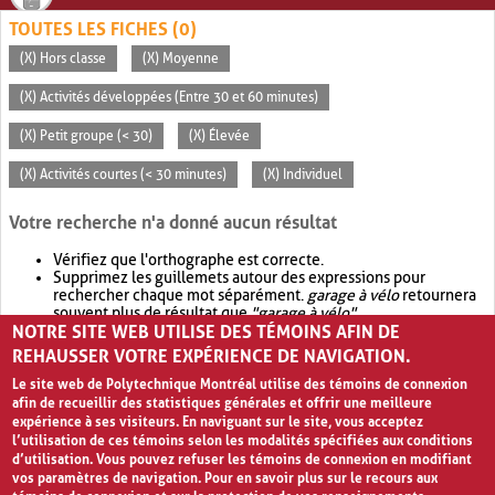
TOUTES LES FICHES (0)
(X) Hors classe
(X) Moyenne
(X) Activités développées (Entre 30 et 60 minutes)
(X) Petit groupe (< 30)
(X) Élevée
(X) Activités courtes (< 30 minutes)
(X) Individuel
Votre recherche n'a donné aucun résultat
Vérifiez que l'orthographe est correcte.
Supprimez les guillemets autour des expressions pour
rechercher chaque mot séparément.
garage à vélo
retournera
souvent plus de résultat que
"garage à vélo"
.
NOTRE SITE WEB UTILISE DES TÉMOINS AFIN DE
Envisagez d'élargir votre recherche avec
OR
.
garage OR vélo
retournera souvent plus de résultat que
garage à vélo
.
REHAUSSER VOTRE EXPÉRIENCE DE NAVIGATION.
Le site web de Polytechnique Montréal utilise des témoins de connexion
afin de recueillir des statistiques générales et offrir une meilleure
expérience à ses visiteurs. En naviguant sur le site, vous acceptez
l’utilisation de ces témoins selon les modalités spécifiées aux conditions
d’utilisation. Vous pouvez refuser les témoins de connexion en modifiant
vos paramètres de navigation. Pour en savoir plus sur le recours aux