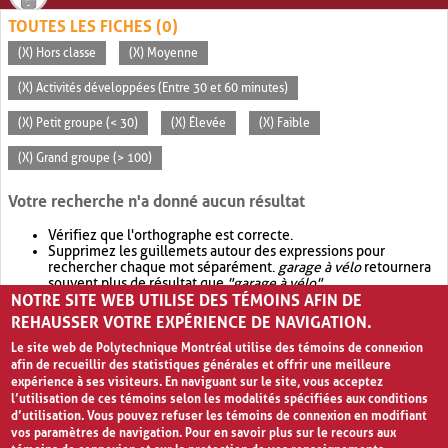
TOUTES LES FICHES (0)
(X) Hors classe
(X) Moyenne
(X) Activités développées (Entre 30 et 60 minutes)
(X) Petit groupe (< 30)
(X) Élevée
(X) Faible
(X) Grand groupe (> 100)
Votre recherche n'a donné aucun résultat
Vérifiez que l'orthographe est correcte.
Supprimez les guillemets autour des expressions pour
rechercher chaque mot séparément.
garage à vélo
retournera
souvent plus de résultat que
"garage à vélo"
.
NOTRE SITE WEB UTILISE DES TÉMOINS AFIN DE
Envisagez d'élargir votre recherche avec
OR
.
garage OR vélo
retournera souvent plus de résultat que
garage à vélo
.
REHAUSSER VOTRE EXPÉRIENCE DE NAVIGATION.
Le site web de Polytechnique Montréal utilise des témoins de connexion
afin de recueillir des statistiques générales et offrir une meilleure
expérience à ses visiteurs. En naviguant sur le site, vous acceptez
l’utilisation de ces témoins selon les modalités spécifiées aux conditions
d’utilisation. Vous pouvez refuser les témoins de connexion en modifiant
vos paramètres de navigation. Pour en savoir plus sur le recours aux