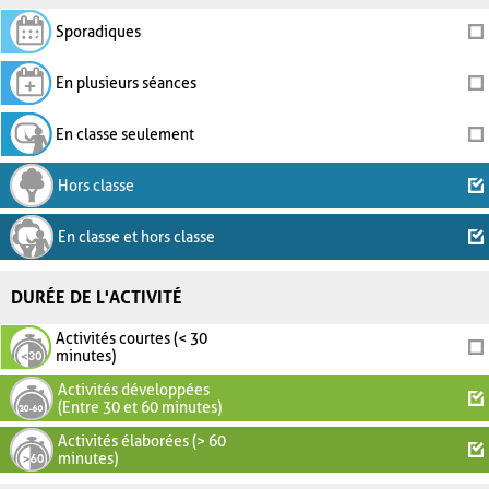
Sporadiques
En plusieurs séances
En classe seulement
Hors classe
En classe et hors classe
DURÉE DE L'ACTIVITÉ
Activités courtes (< 30
minutes)
Activités développées
(Entre 30 et 60 minutes)
Activités élaborées (> 60
minutes)