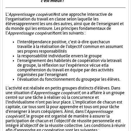
c'est mieux !
L'
Apprentissage coopératif
est une approche interactive de
l'organisation du travail en classe selon laquelle les
élèves apprennent les uns des autres, ainsi que de l'enseignant et
du monde qui les entoure. Les principes fondamentaux de
l'
Apprentissage coopératif
sont les suivants :
l'interdépendance positive, c'est-à-dire que chacun
travaille à la réalisation de l'objectif commun en assumant
ses propres responsabilités
la responsabilité individuelle envers le groupe
l'enseignement des habiletés de coopération via le travail
de groupe, la réflexion sur l'expérience vécue et la
compréhension du travail en équipe par des activités
organisées par l'enseignant
l'évaluation du fonctionnement du groupe par les élèves.
L'activité est réalisée en petits groupes distincts d'élèves. Dans
une situation d'
Apprentissage coopératif
, on a affaire à un groupe
centré sur une tâche à réaliser où la concurrence et
l'individualisme n'ont pas leur place. L'implication de chacun est
capitale, car tous sont là pour apprendre et tous ont pour tâche
d'enseigner à leurs coéquipiers. Ainsi, dans l'
Apprentissage
coopératif
, le groupe est organisé de manière à assurer la
participation de chacun et l'objectif de réussite personnelle est
intégré à l'objectif de la réussite collective. Les conditions à réunir
afin d'apprendre en coopération sont les suivantes :