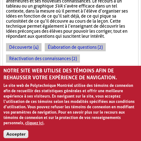
antérieures et ses nouvelles connaissances. Le recours à un
tableau ou un graphique
SVA
s’avère efficace dans un tel
contexte, dans la mesure où il permet à l’élève d’organiser ses
idées en fonction de ce qu’il sait déjà, de ce qui pique sa
curiosité et de ce qu’il découvre au cours de la leçon. Cette
technique permet également à l’enseignant de découvrir les
idées préconçues des élèves pour pouvoir les corriger, tout en
répondant aux questions qui suscitent leur intérêt.
Découverte (4)
Élaboration de questions (2)
Réactivation des connaissances (2)
Évolution des apprentissages (2)
NOTRE SITE WEB UTILISE DES TÉMOINS AFIN DE
REHAUSSER VOTRE EXPÉRIENCE DE NAVIGATION.
Le site web de Polytechnique Montréal utilise des témoins de connexion
afin de recueillir des statistiques générales et offrir une meilleure
expérience à ses visiteurs. En naviguant sur le site, vous acceptez
l’utilisation de ces témoins selon les modalités spécifiées aux conditions
d’utilisation. Vous pouvez refuser les témoins de connexion en modifiant
vos paramètres de navigation. Pour en savoir plus sur le recours aux
témoins de connexion et sur la protection de vos renseignements
personnels,
cliquez ici
.
Avis de confidentialité et conditions d’utilisation
Accepter