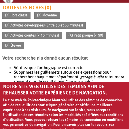
TOUTES LES FICHES (0)
(X) Hors classe
(X) Moyenne
(X) Activités développées (Entre 30 et 60 minutes)
(X) Activités courtes (< 30 minutes)
(X) Petit groupe (< 30)
(X) Élevée
Votre recherche n'a donné aucun résultat
Vérifiez que l'orthographe est correcte.
Supprimez les guillemets autour des expressions pour
rechercher chaque mot séparément.
garage à vélo
retournera
souvent plus de résultat que
"garage à vélo"
.
NOTRE SITE WEB UTILISE DES TÉMOINS AFIN DE
Envisagez d'élargir votre recherche avec
OR
.
garage OR vélo
retournera souvent plus de résultat que
garage à vélo
.
REHAUSSER VOTRE EXPÉRIENCE DE NAVIGATION.
Le site web de Polytechnique Montréal utilise des témoins de connexion
afin de recueillir des statistiques générales et offrir une meilleure
expérience à ses visiteurs. En naviguant sur le site, vous acceptez
l’utilisation de ces témoins selon les modalités spécifiées aux conditions
d’utilisation. Vous pouvez refuser les témoins de connexion en modifiant
vos paramètres de navigation. Pour en savoir plus sur le recours aux