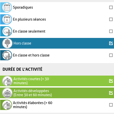
Sporadiques
En plusieurs séances
En classe seulement
Hors classe
En classe et hors classe
DURÉE DE L'ACTIVITÉ
Activités courtes (< 30
minutes)
Activités développées
(Entre 30 et 60 minutes)
Activités élaborées (> 60
minutes)