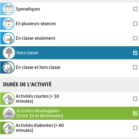
Sporadiques
En plusieurs séances
En classe seulement
Hors classe
En classe et hors classe
DURÉE DE L'ACTIVITÉ
Activités courtes (< 30
minutes)
Activités développées
(Entre 30 et 60 minutes)
Activités élaborées (> 60
minutes)