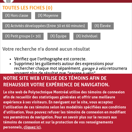
TOUTES LES FICHES (0)
(X) Hors classe
(X) Moyenne
(X) Activités développées (Entre 30 et 60 minutes)
(X) Élevée
(X) Petit groupe (< 30)
(X) Équipe
(X) Individuel
Votre recherche n'a donné aucun résultat
Vérifiez que l'orthographe est correcte.
Supprimez les guillemets autour des expressions pour
rechercher chaque mot séparément.
garage à vélo
retournera
souvent plus de résultat que
"garage à vélo"
.
NOTRE SITE WEB UTILISE DES TÉMOINS AFIN DE
Envisagez d'élargir votre recherche avec
OR
.
garage OR vélo
retournera souvent plus de résultat que
garage à vélo
.
REHAUSSER VOTRE EXPÉRIENCE DE NAVIGATION.
Le site web de Polytechnique Montréal utilise des témoins de connexion
afin de recueillir des statistiques générales et offrir une meilleure
expérience à ses visiteurs. En naviguant sur le site, vous acceptez
l’utilisation de ces témoins selon les modalités spécifiées aux conditions
d’utilisation. Vous pouvez refuser les témoins de connexion en modifiant
vos paramètres de navigation. Pour en savoir plus sur le recours aux
témoins de connexion et sur la protection de vos renseignements
personnels,
cliquez ici
.
Avis de confidentialité et conditions d’utilisation