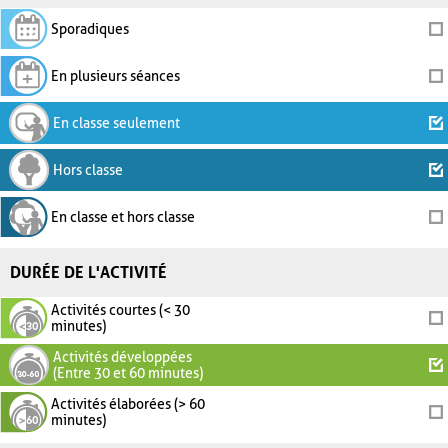
Sporadiques
En plusieurs séances
En classe seulement
Hors classe
En classe et hors classe
DURÉE DE L'ACTIVITÉ
Activités courtes (< 30
minutes)
Activités développées
(Entre 30 et 60 minutes)
Activités élaborées (> 60
minutes)