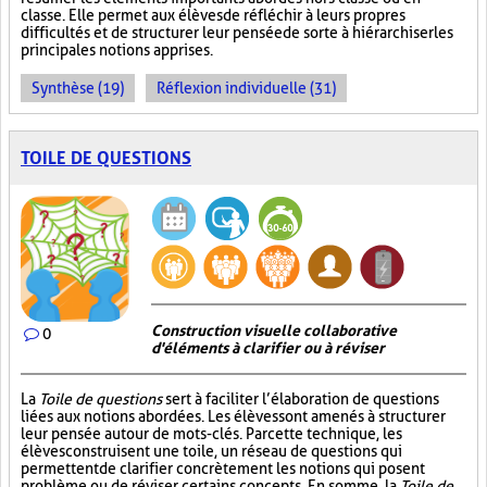
classe. Elle permet aux élèves de réfléchir à leurs propres
difficultés et de structurer leur pensée de sorte à hiérarchiser les
principales notions apprises.
Synthèse (19)
Réflexion individuelle (31)
TOILE DE QUESTIONS
Construction visuelle collaborative
0
d'éléments à clarifier ou à réviser
La
Toile de questions
sert à faciliter l’élaboration de questions
liées aux notions abordées. Les élèves sont amenés à structurer
leur pensée autour de mots-clés. Par cette technique, les
élèves construisent une toile, un réseau de questions qui
permettent de clarifier concrètement les notions qui posent
problème ou de réviser certains concepts. En somme, la
Toile de