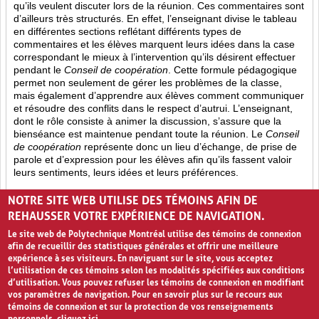
qu’ils veulent discuter lors de la réunion. Ces commentaires sont
d’ailleurs très structurés. En effet, l’enseignant divise le tableau
en différentes sections reflétant différents types de
commentaires et les élèves marquent leurs idées dans la case
correspondant le mieux à l’intervention qu’ils désirent effectuer
pendant le
Conseil de coopération
. Cette formule pédagogique
permet non seulement de gérer les problèmes de la classe,
mais également d’apprendre aux élèves comment communiquer
et résoudre des conflits dans le respect d’autrui. L’enseignant,
dont le rôle consiste à animer la discussion, s’assure que la
bienséance est maintenue pendant toute la réunion. Le
Conseil
de coopération
représente donc un lieu d’échange, de prise de
parole et d’expression pour les élèves afin qu’ils fassent valoir
leurs sentiments, leurs idées et leurs préférences.
Opinion (8)
Partage (13)
Rétroaction (4)
NOTRE SITE WEB UTILISE DES TÉMOINS AFIN DE
REHAUSSER VOTRE EXPÉRIENCE DE NAVIGATION.
Le site web de Polytechnique Montréal utilise des témoins de connexion
afin de recueillir des statistiques générales et offrir une meilleure
expérience à ses visiteurs. En naviguant sur le site, vous acceptez
l’utilisation de ces témoins selon les modalités spécifiées aux conditions
d’utilisation. Vous pouvez refuser les témoins de connexion en modifiant
vos paramètres de navigation. Pour en savoir plus sur le recours aux
témoins de connexion et sur la protection de vos renseignements