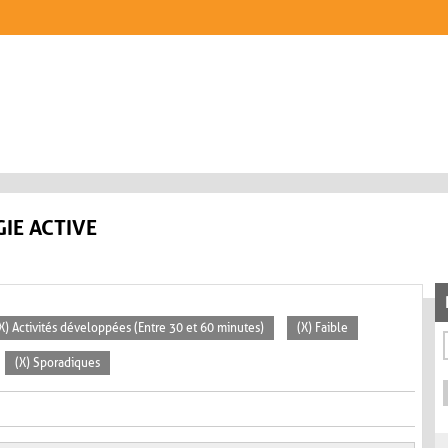
IE ACTIVE
X) Activités développées (Entre 30 et 60 minutes)
(X) Faible
(X) Sporadiques