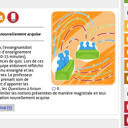
on nouvellement acquise
n
, l'enseignant doit
me d’enseignement
10-15 minutes),
nces de quiz. Lors de ces
quipe et doivent réfléchir
enu enseigné et les
ses. Le professeur
 prenant soin de
 d’apporter les
, les
Questions à foison
0
imiler les notions présentées de manière magistrale en leur
rmation nouvellement acquise.
ral (5)