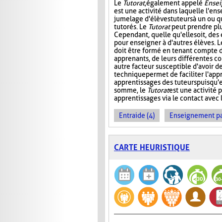
Le
Tutorat
, également appelé
Ensei
est une activité dans laquelle l'en
jumelage d'élèves tuteurs à un ou 
tutorés. Le
Tutorat
peut prendre plu
Cependant, quelle qu'elle soit, des 
pour enseigner à d'autres élèves. L
doit être formé en tenant compte d
apprenants, de leurs différentes c
autre facteur susceptible d'avoir de
technique permet de faciliter l'app
apprentissages des tuteurs puisqu'
somme, le
Tutorat
est une activité p
apprentissages via le contact avec l
Entraide (4)
Enseignement par 
CARTE HEURISTIQUE