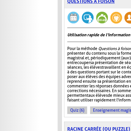
QUESTIONS À FOISON
Utilisation rapide de l'informati
Pour la méthode
Questions à foiso
présenter du contenu sous la for
magistral et, périodiquement (aux 
entrecouper sa présentation de séa
séances, les élèves travaillent en é
à des questions portant sur le cont
poser aux élèves des équipes adver
reprend ensuite sa présentation en
commenter les réponses données et
corrections nécessaires. En somme
permettent aux élèves de mieux ass
faisant utiliser rapidement l'info
Quiz (6)
Enseignement magist
RACINE CARRÉE (OU PUZZLE)