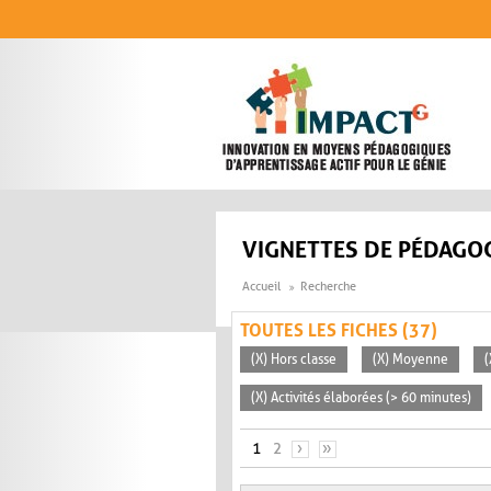
Aller au contenu principal
VIGNETTES DE PÉDAGOG
Accueil
Recherche
TOUTES LES FICHES (37)
(X) Hors classe
(X) Moyenne
(
(X) Activités élaborées (> 60 minutes)
PAGES
1
2
›
»