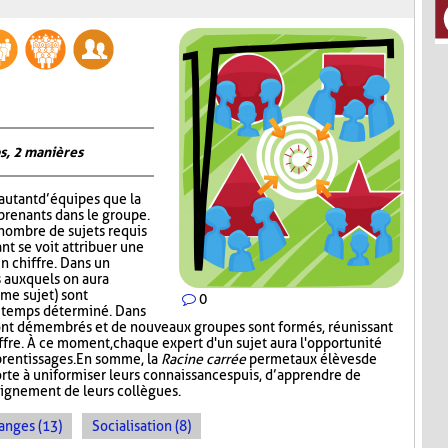
s, 2 manières
autant d’équipes que la
prenants dans le groupe.
 nombre de sujets requis
nt se voit attribuer une
un chiffre. Dans un
 auxquels on aura
me sujet) sont
0
n temps déterminé. Dans
ont démembrés et de nouveaux groupes sont formés, réunissant
ffre. À ce moment, chaque expert d'un sujet aura l'opportunité
prentissages. En somme, la
Racine carrée
permet aux élèves de
rte à uniformiser leurs connaissances puis, d’apprendre de
seignement de leurs collègues.
anges (13)
Socialisation (8)