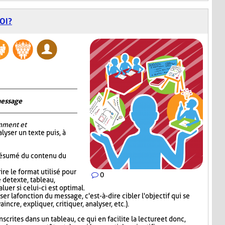
OI?
message
mment et
alyser un texte puis, à
 résumé du contenu du
re le format utilisé pour
0
 de texte, tableau,
luer si celui-ci est optimal.
er la fonction du message, c'est-à-dire cibler l'objectif qui se
incre, expliquer, critiquer, analyser, etc.).
scrites dans un tableau, ce qui en facilite la lecture et donc,