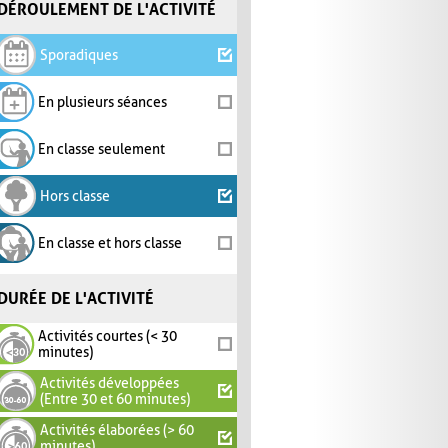
DÉROULEMENT DE L'ACTIVITÉ
Sporadiques
En plusieurs séances
En classe seulement
Hors classe
En classe et hors classe
DURÉE DE L'ACTIVITÉ
Activités courtes (< 30
minutes)
Activités développées
(Entre 30 et 60 minutes)
Activités élaborées (> 60
minutes)