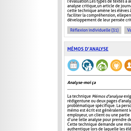
l'évaluation. Les types de textes à a
analyse critique, un article de jour
cette technique amène les élèves à
faciliter la compréhension, elle pe
développement de leur pensée crit
Réflexion individuelle (31)
Va
MÉMOS D’ANALYSE
Analyse-moi ça
La technique
Mémos d'analyse
exig
rédigent une ou deux pages d'analy
problématique spécifique. La perso
mémo est écrit est généralement 
employeur, un client ou une partie
d’une telle analyse pour prendre de
Cette technique demande une mise
authentique lors de laquelle les é