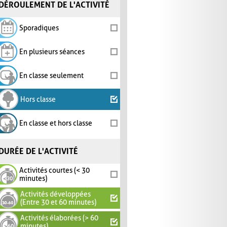
DÉROULEMENT DE L'ACTIVITÉ
Sporadiques
En plusieurs séances
En classe seulement
Hors classe
En classe et hors classe
DURÉE DE L'ACTIVITÉ
Activités courtes (< 30
minutes)
Activités développées
(Entre 30 et 60 minutes)
Activités élaborées (> 60
minutes)