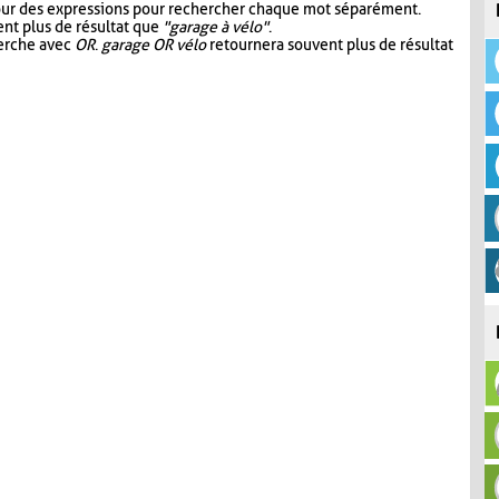
our des expressions pour rechercher chaque mot séparément.
nt plus de résultat que
"garage à vélo"
.
herche avec
OR
.
garage OR vélo
retournera souvent plus de résultat