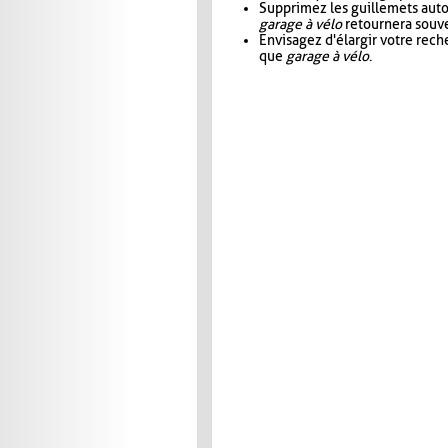
Supprimez les guillemets aut
garage à vélo
retournera souve
Envisagez d'élargir votre rec
que
garage à vélo
.