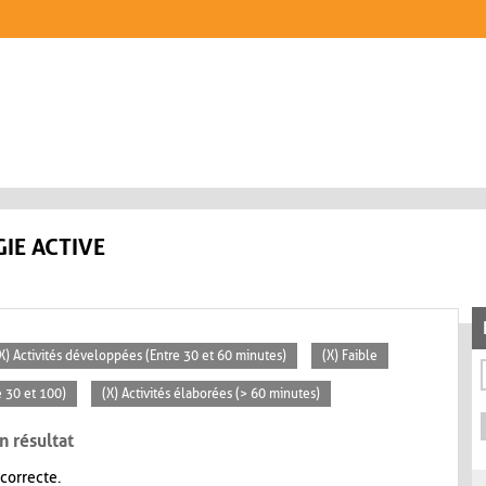
IE ACTIVE
X) Activités développées (Entre 30 et 60 minutes)
(X) Faible
 30 et 100)
(X) Activités élaborées (> 60 minutes)
n résultat
 correcte.