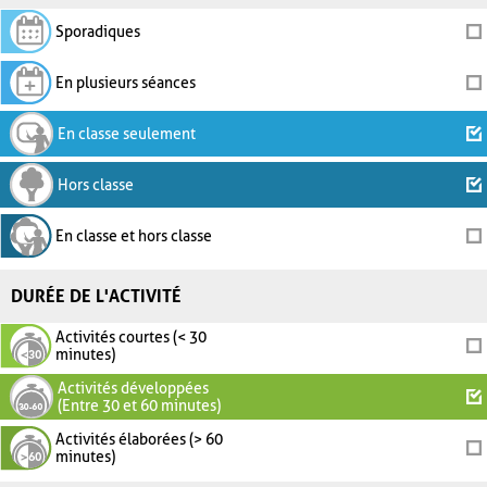
Sporadiques
En plusieurs séances
En classe seulement
Hors classe
En classe et hors classe
DURÉE DE L'ACTIVITÉ
Activités courtes (< 30
minutes)
Activités développées
(Entre 30 et 60 minutes)
Activités élaborées (> 60
minutes)