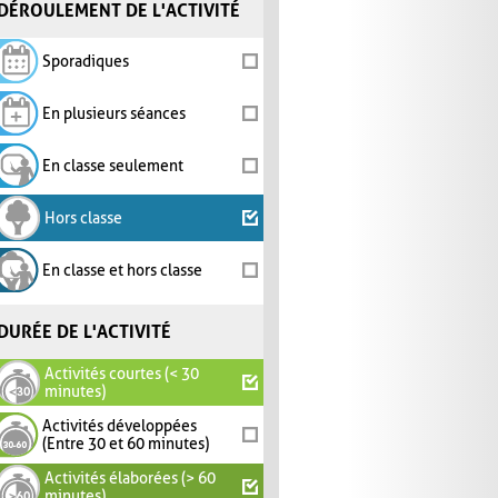
DÉROULEMENT DE L'ACTIVITÉ
Sporadiques
En plusieurs séances
En classe seulement
Hors classe
En classe et hors classe
DURÉE DE L'ACTIVITÉ
Activités courtes (< 30
minutes)
Activités développées
(Entre 30 et 60 minutes)
Activités élaborées (> 60
minutes)