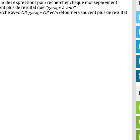
our des expressions pour rechercher chaque mot séparément.
nt plus de résultat que
"garage à vélo"
.
herche avec
OR
.
garage OR vélo
retournera souvent plus de résultat