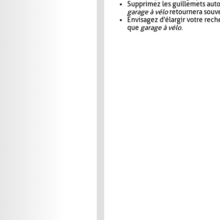
Supprimez les guillemets aut
garage à vélo
retournera souve
Envisagez d'élargir votre rec
que
garage à vélo
.