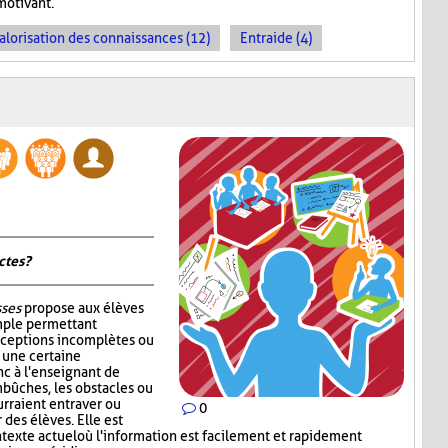
motivant.
alorisation des connaissances (12)
Entraide (4)
tes ?
sses
propose aux élèves
mple permettant
nceptions incomplètes ou
r une certaine
c à l'enseignant de
mbûches, les obstacles ou
rraient entraver ou
0
des élèves. Elle est
ntexte actuel où l'information est facilement et rapidement