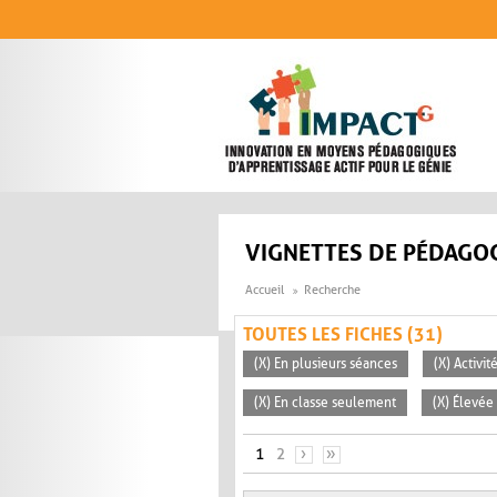
Aller au contenu principal
VIGNETTES DE PÉDAGOG
Accueil
Recherche
TOUTES LES FICHES (31)
(X) En plusieurs séances
(X) Activi
(X) En classe seulement
(X) Élevée
PAGES
1
2
›
»