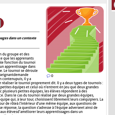
ages dans un contexte
on du groupe et des
ce que les apprenants
ale fonction du tournoi
 un apprentissage dans
. Le tournoi se déroule
nseignant demande
0
contenu puis, il y a
réaliser le tournoi proprement dit. Il y a deux types de tournois :
s petites équipes et celui où n'entrent en jeu que deux grandes
c plusieurs petites équipes, les élèves répondent à des
ce. Dans le cas du tournoi réalisé par deux grandes équipes,
quipe qui, à leur tour, choisissent librement leurs coéquipiers. La
tour de rôle à l'intérieur d'une même équipe, aux questions de
e réponse, la question s'adresse à l'équipe adverse et ainsi de
aux élèves d’améliorer leurs apprentissages dans un