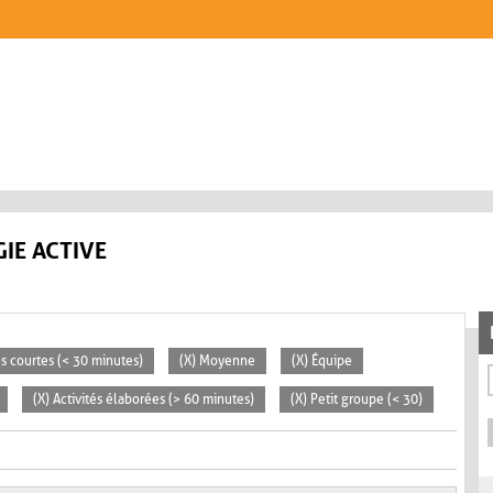
IE ACTIVE
tés courtes (< 30 minutes)
(X) Moyenne
(X) Équipe
(X) Activités élaborées (> 60 minutes)
(X) Petit groupe (< 30)