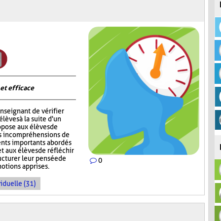
 et efficace
nseignant de vérifier
èves à la suite d'un
opose aux élèves de
rs incompréhensions de
ents importants abordés
t aux élèves de réfléchir
ructurer leur pensée de
0
notions apprises.
iduelle (31)