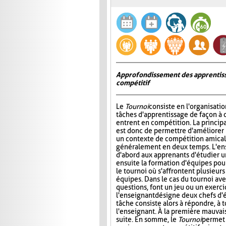
Approfondissement des apprentiss
compétitif
Le
Tournoi
consiste en l'organisati
tâches d'apprentissage de façon à 
entrent en compétition. La princip
est donc de permettre d'améliorer
un contexte de compétition amicale
généralement en deux temps. L'e
d'abord aux apprenants d'étudier un 
ensuite la formation d'équipes pour 
le tournoi où s'affrontent plusieur
équipes. Dans le cas du tournoi ave
questions, font un jeu ou un exerci
l'enseignant désigne deux chefs d'é
tâche consiste alors à répondre, à 
l'enseignant. À la première mauvais
suite. En somme, le
Tournoi
permet 