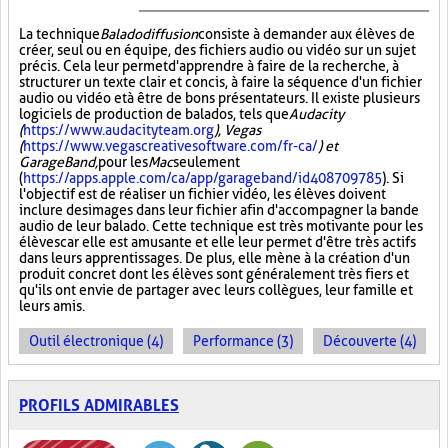
La technique
Baladodiffusion
consiste à demander aux élèves de
créer, seul ou en équipe, des fichiers audio ou vidéo sur un sujet
précis. Cela leur permet d'apprendre à faire de la recherche, à
structurer un texte clair et concis, à faire la séquence d'un fichier
audio ou vidéo et à être de bons présentateurs. Il existe plusieurs
logiciels de production de balados, tels que
Audacity
(
https://www.audacityteam.org
), Vegas
(
https://www.vegascreativesoftware.com/fr-ca/
) et
GarageBand,
pour les
Mac
seulement
(
https://apps.apple.com/ca/app/garageband/id408709785
). Si
l'objectif est de réaliser un fichier vidéo, les élèves doivent
inclure des images dans leur fichier afin d'accompagner la bande
audio de leur balado. Cette technique est très motivante pour les
élèves car elle est amusante et elle leur permet d'être très actifs
dans leurs apprentissages. De plus, elle mène à la création d'un
produit concret dont les élèves sont généralement très fiers et
qu'ils ont envie de partager avec leurs collègues, leur famille et
leurs amis.
Outil électronique (4)
Performance (3)
Découverte (4)
PROFILS ADMIRABLES