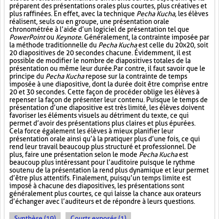
préparent des présentations orales plus courtes, plus créatives et
plus raffinées. En effet, avec la technique
Pecha Kucha
, les élèves
réalisent, seuls ou en groupe, une présentation orale
chronométrée à l’aide d’un logiciel de présentation tel que
PowerPoint
ou
Keynote
. Généralement, la contrainte imposée par
la méthode traditionnelle du
Pecha Kucha
est celle du 20x20, soit
20 diapositives de 20 secondes chacune. Évidemment, il est
possible de modifier le nombre de diapositives totales de la
présentation ou même leur durée. Par contre, il faut savoir que le
principe du
Pecha Kucha
repose sur la contrainte de temps
imposée à une diapositive, dont la durée doit être comprise entre
20 et 30 secondes. Cette façon de procéder oblige les élèves à
repenser la façon de présenter leur contenu. Puisque le temps de
présentation d’une diapositive est très limité, les élèves doivent
favoriser les éléments visuels au détriment du texte, ce qui
permet d’avoir des présentations plus claires et plus épurées.
Cela force également les élèves à mieux planifier leur
présentation orale ainsi qu’à la pratiquer plus d’une fois, ce qui
rend leur travail beaucoup plus structuré et professionnel. De
plus, faire une présentation selon le mode
Pecha Kucha
est
beaucoup plus intéressant pour l’auditoire puisque le rythme
soutenu de la présentation la rend plus dynamique et leur permet
d’être plus attentifs. Finalement, puisqu’un temps limite est
imposé à chacune des diapositives, les présentations sont
généralement plus courtes, ce qui laisse la chance aux orateurs
d’échanger avec l’auditeurs et de répondre à leurs questions.
Synthèse (19)
Courts exposés (1)