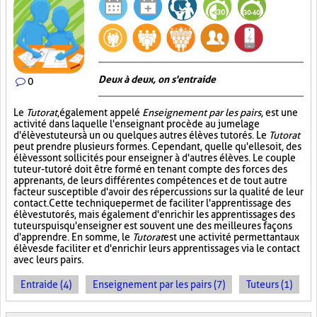
Deux à deux, on s'entraide
0
Le
Tutorat
, également appelé
Enseignement par les pairs
, est une
activité dans laquelle l'enseignant procède au jumelage
d'élèves tuteurs à un ou quelques autres élèves tutorés. Le
Tutorat
peut prendre plusieurs formes. Cependant, quelle qu'elle soit, des
élèves sont sollicités pour enseigner à d'autres élèves. Le couple
tuteur-tutoré doit être formé en tenant compte des forces des
apprenants, de leurs différentes compétences et de tout autre
facteur susceptible d'avoir des répercussions sur la qualité de leur
contact. Cette technique permet de faciliter l'apprentissage des
élèves tutorés, mais également d'enrichir les apprentissages des
tuteurs puisqu'enseigner est souvent une des meilleures façons
d'apprendre. En somme, le
Tutorat
est une activité permettant aux
élèves de faciliter et d'enrichir leurs apprentissages via le contact
avec leurs pairs.
Entraide (4)
Enseignement par les pairs (7)
Tuteurs (1)