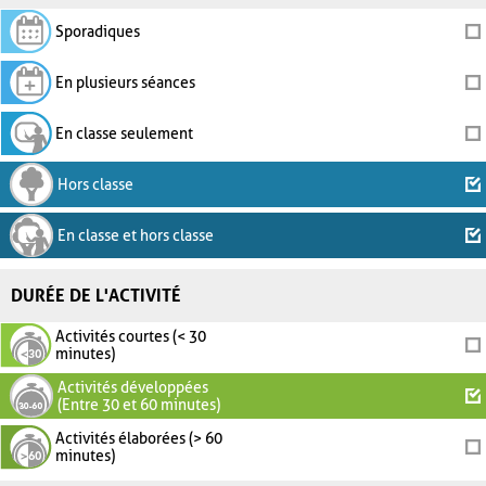
Sporadiques
En plusieurs séances
En classe seulement
Hors classe
En classe et hors classe
DURÉE DE L'ACTIVITÉ
Activités courtes (< 30
minutes)
Activités développées
(Entre 30 et 60 minutes)
Activités élaborées (> 60
minutes)