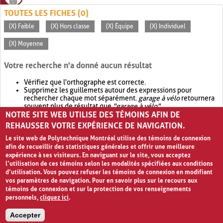
TOUTES LES FICHES (0)
(X) Faible
(X) Hors classe
(X) Équipe
(X) Individuel
(X) Moyenne
Votre recherche n'a donné aucun résultat
Vérifiez que l'orthographe est correcte.
Supprimez les guillemets autour des expressions pour
rechercher chaque mot séparément.
garage à vélo
retournera
souvent plus de résultat que
"garage à vélo"
.
NOTRE SITE WEB UTILISE DES TÉMOINS AFIN DE
Envisagez d'élargir votre recherche avec
OR
.
garage OR vélo
retournera souvent plus de résultat que
garage à vélo
.
REHAUSSER VOTRE EXPÉRIENCE DE NAVIGATION.
Le site web de Polytechnique Montréal utilise des témoins de connexion
afin de recueillir des statistiques générales et offrir une meilleure
expérience à ses visiteurs. En naviguant sur le site, vous acceptez
l’utilisation de ces témoins selon les modalités spécifiées aux conditions
d’utilisation. Vous pouvez refuser les témoins de connexion en modifiant
vos paramètres de navigation. Pour en savoir plus sur le recours aux
témoins de connexion et sur la protection de vos renseignements
personnels,
cliquez ici
.
Avis de confidentialité et conditions d’utilisation
Accepter