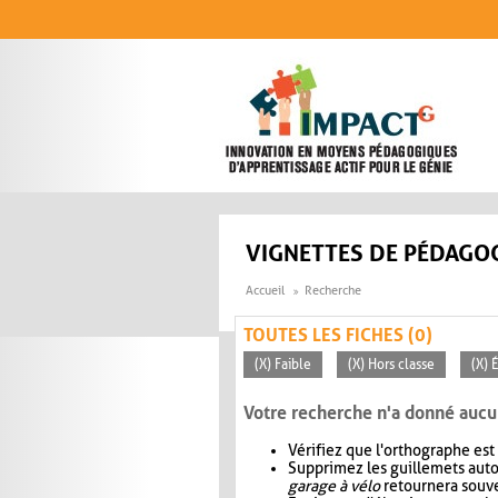
Aller au contenu principal
VIGNETTES DE PÉDAGOG
Accueil
Recherche
TOUTES LES FICHES (0)
(X) Faible
(X) Hors classe
(X) 
Votre recherche n'a donné aucu
Vérifiez que l'orthographe est
Supprimez les guillemets aut
garage à vélo
retournera souve