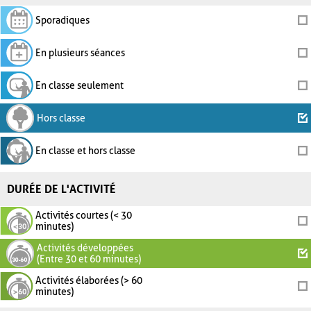
Sporadiques
En plusieurs séances
En classe seulement
Hors classe
En classe et hors classe
DURÉE DE L'ACTIVITÉ
Activités courtes (< 30
minutes)
Activités développées
(Entre 30 et 60 minutes)
Activités élaborées (> 60
minutes)