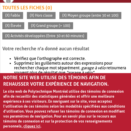
TOUTES LES FICHES (0)
(X) Faible
(X) Hors classe
(X) Moyen groupe (entre 30 et 100)
(X) Élevée
(X) Grand groupe (> 100)
(X) Activités développées (Entre 30 et 60 minutes)
Votre recherche n'a donné aucun résultat
Vérifiez que l'orthographe est correcte.
Supprimez les guillemets autour des expressions pour
rechercher chaque mot séparément.
garage à vélo
retournera
souvent plus de résultat que
"garage à vélo"
.
NOTRE SITE WEB UTILISE DES TÉMOINS AFIN DE
Envisagez d'élargir votre recherche avec
OR
.
garage OR vélo
retournera souvent plus de résultat que
garage à vélo
.
REHAUSSER VOTRE EXPÉRIENCE DE NAVIGATION.
Le site web de Polytechnique Montréal utilise des témoins de connexion
afin de recueillir des statistiques générales et offrir une meilleure
expérience à ses visiteurs. En naviguant sur le site, vous acceptez
l’utilisation de ces témoins selon les modalités spécifiées aux conditions
d’utilisation. Vous pouvez refuser les témoins de connexion en modifiant
vos paramètres de navigation. Pour en savoir plus sur le recours aux
témoins de connexion et sur la protection de vos renseignements
personnels,
cliquez ici
.
Avis de confidentialité et conditions d’utilisation