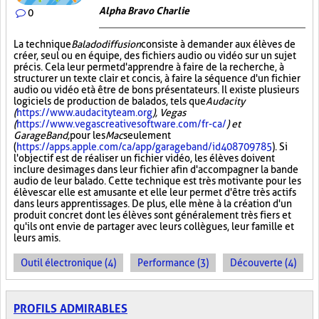
Alpha Bravo Charlie
0
La technique
Baladodiffusion
consiste à demander aux élèves de
créer, seul ou en équipe, des fichiers audio ou vidéo sur un sujet
précis. Cela leur permet d'apprendre à faire de la recherche, à
structurer un texte clair et concis, à faire la séquence d'un fichier
audio ou vidéo et à être de bons présentateurs. Il existe plusieurs
logiciels de production de balados, tels que
Audacity
(
https://www.audacityteam.org
), Vegas
(
https://www.vegascreativesoftware.com/fr-ca/
) et
GarageBand,
pour les
Mac
seulement
(
https://apps.apple.com/ca/app/garageband/id408709785
). Si
l'objectif est de réaliser un fichier vidéo, les élèves doivent
inclure des images dans leur fichier afin d'accompagner la bande
audio de leur balado. Cette technique est très motivante pour les
élèves car elle est amusante et elle leur permet d'être très actifs
dans leurs apprentissages. De plus, elle mène à la création d'un
produit concret dont les élèves sont généralement très fiers et
qu'ils ont envie de partager avec leurs collègues, leur famille et
leurs amis.
Outil électronique (4)
Performance (3)
Découverte (4)
PROFILS ADMIRABLES