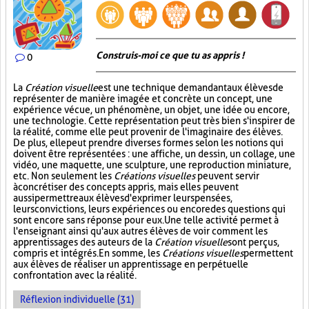
Construis-moi ce que tu as appris !
0
La
Création visuelle
est une technique demandant aux élèves de
représenter de manière imagée et concrète un concept, une
expérience vécue, un phénomène, un objet, une idée ou encore,
une technologie. Cette représentation peut très bien s'inspirer de
la réalité, comme elle peut provenir de l'imaginaire des élèves.
De plus, elle peut prendre diverses formes selon les notions qui
doivent être représentées : une affiche, un dessin, un collage, une
vidéo, une maquette, une sculpture, une reproduction miniature,
etc. Non seulement les
Créations visuelles
peuvent servir
à concrétiser des concepts appris, mais elles peuvent
aussi permettre aux élèves d'exprimer leurs pensées,
leurs convictions, leurs expériences ou encore des questions qui
sont encore sans réponse pour eux. Une telle activité permet à
l'enseignant ainsi qu'aux autres élèves de voir comment les
apprentissages des auteurs de la
Création visuelle
sont perçus,
compris et intégrés. En somme, les
Créations visuelles
permettent
aux élèves de réaliser un apprentissage en perpétuelle
confrontation avec la réalité.
Réflexion individuelle (31)