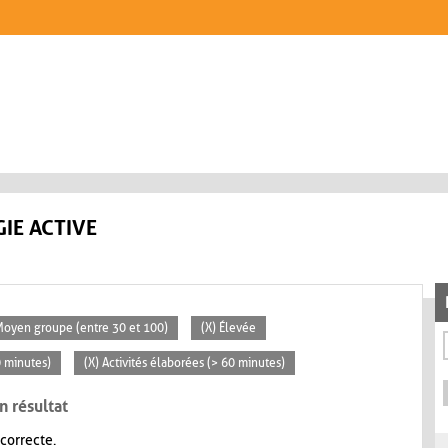
IE ACTIVE
Moyen groupe (entre 30 et 100)
(X) Élevée
0 minutes)
(X) Activités élaborées (> 60 minutes)
n résultat
 correcte.