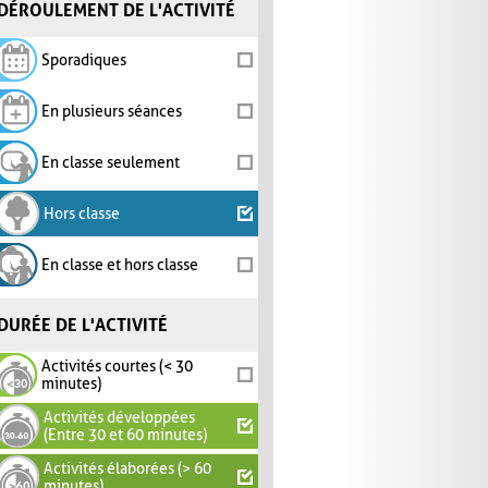
DÉROULEMENT DE L'ACTIVITÉ
Sporadiques
En plusieurs séances
En classe seulement
Hors classe
En classe et hors classe
DURÉE DE L'ACTIVITÉ
Activités courtes (< 30
minutes)
Activités développées
(Entre 30 et 60 minutes)
Activités élaborées (> 60
minutes)