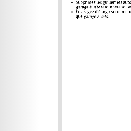
Supprimez les guillemets aut
garage à vélo
retournera souve
Envisagez d'élargir votre rec
que
garage à vélo
.