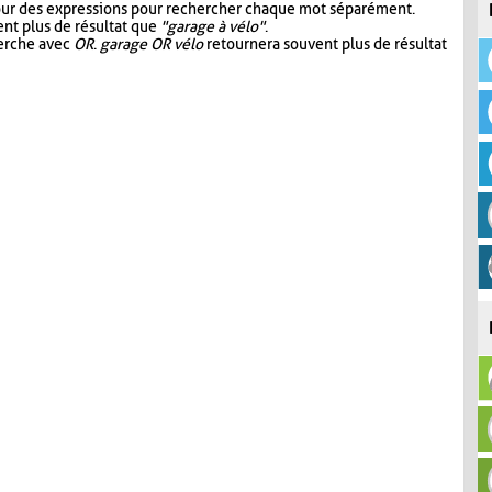
our des expressions pour rechercher chaque mot séparément.
nt plus de résultat que
"garage à vélo"
.
herche avec
OR
.
garage OR vélo
retournera souvent plus de résultat