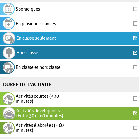
Sporadiques
En plusieurs séances
En classe seulement
Hors classe
En classe et hors classe
DURÉE DE L'ACTIVITÉ
Activités courtes (< 30
minutes)
Activités développées
(Entre 30 et 60 minutes)
Activités élaborées (> 60
minutes)