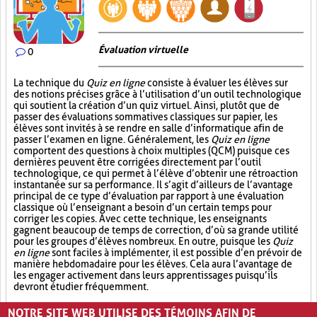
Évaluation virtuelle
0
La technique du
Quiz en ligne
consiste à évaluer les élèves sur
des notions précises grâce à l’utilisation d’un outil technologique
qui soutient la création d’un quiz virtuel. Ainsi, plutôt que de
passer des évaluations sommatives classiques sur papier, les
élèves sont invités à se rendre en salle d’informatique afin de
passer l’examen en ligne. Généralement, les
Quiz en ligne
comportent des questions à choix multiples (QCM) puisque ces
dernières peuvent être corrigées directement par l’outil
technologique, ce qui permet à l’élève d’obtenir une rétroaction
instantanée sur sa performance. Il s’agit d’ailleurs de l’avantage
principal de ce type d’évaluation par rapport à une évaluation
classique où l’enseignant a besoin d’un certain temps pour
corriger les copies. Avec cette technique, les enseignants
gagnent beaucoup de temps de correction, d’où sa grande utilité
pour les groupes d’élèves nombreux. En outre, puisque les
Quiz
en ligne
sont faciles à implémenter, il est possible d’en prévoir de
manière hebdomadaire pour les élèves. Cela aura l’avantage de
les engager activement dans leurs apprentissages puisqu’ils
devront étudier fréquemment.
Quiz (6)
Évaluation (2)
Outil technologique (3)
NOTRE SITE WEB UTILISE DES TÉMOINS AFIN DE